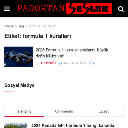
Home
Tag
formula 1 kuralları
Etiket:
formula 1 kuralları
2026 Formula 1 kuralları açıklandı, büyük
değişiklikler var!
BY
ALTAY GÖK
HAZIRAN 6, 2024
0
Sosyal Medya
Trending
Comments
Latest
2024 Kanada GP: Formula 1 hangi kanalda,