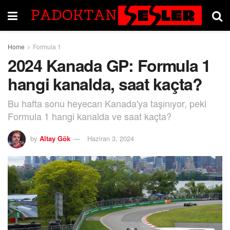
Home
Formula 1
2024 Kanada GP: Formula 1
hangi kanalda, saat kaçta?
Bu hafta sonu heyecan Kanada'ya taşınıyor, peki
Formula 1 hangi kanalda ve saat kaçta?
by
Altay Gök
Haziran 3, 2024