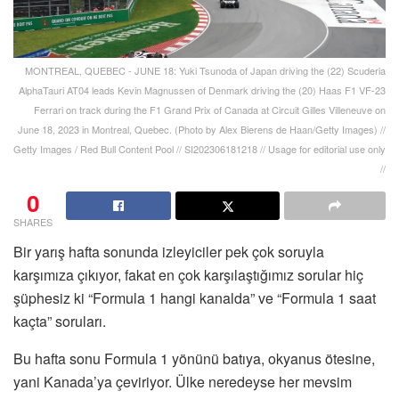
MONTREAL, QUEBEC - JUNE 18: Yuki Tsunoda of Japan driving the (22) Scuderia
AlphaTauri AT04 leads Kevin Magnussen of Denmark driving the (20) Haas F1 VF-23
Ferrari on track during the F1 Grand Prix of Canada at Circuit Gilles Villeneuve on
June 18, 2023 in Montreal, Quebec. (Photo by Alex Bierens de Haan/Getty Images) //
Getty Images / Red Bull Content Pool // SI202306181218 // Usage for editorial use only
//
0
SHARES
Bir yarış hafta sonunda izleyiciler pek çok soruyla
karşımıza çıkıyor, fakat en çok karşılaştığımız sorular hiç
şüphesiz ki “Formula 1 hangi kanalda” ve “Formula 1 saat
kaçta” soruları.
Bu hafta sonu Formula 1 yönünü batıya, okyanus ötesine,
yani Kanada’ya çeviriyor. Ülke neredeyse her mevsim