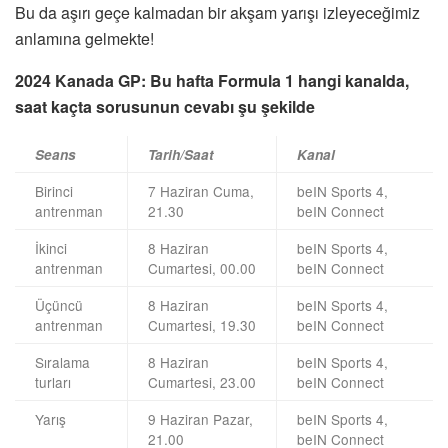
Bu da aşırı geçe kalmadan bir akşam yarışı izleyeceğimiz
anlamına gelmekte!
2024 Kanada GP: Bu hafta Formula 1 hangi kanalda,
saat kaçta sorusunun cevabı şu şekilde
Seans
Tarih/Saat
Kanal
Birinci
7 Haziran Cuma,
beIN Sports 4,
antrenman
21.30
beIN Connect
İkinci
8 Haziran
beIN Sports 4,
antrenman
Cumartesi, 00.00
beIN Connect
Üçüncü
8 Haziran
beIN Sports 4,
antrenman
Cumartesi, 19.30
beIN Connect
Sıralama
8 Haziran
beIN Sports 4,
turları
Cumartesi, 23.00
beIN Connect
Yarış
9 Haziran Pazar,
beIN Sports 4,
21.00
beIN Connect