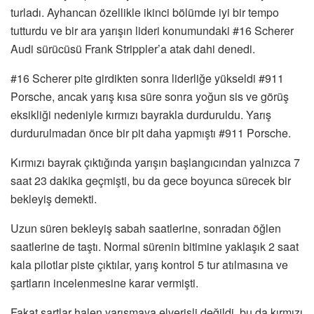
turladı. Ayhancan özellikle ikinci bölümde iyi bir tempo
tutturdu ve bir ara yarışın lideri konumundaki #16 Scherer
Audi sürücüsü Frank Strippler’a atak dahi denedi.
#16 Scherer pite girdikten sonra liderliğe yükseldi #911
Porsche, ancak yarış kısa süre sonra yoğun sis ve görüş
eksikliği nedeniyle kırmızı bayrakla durduruldu. Yarış
durdurulmadan önce bir pit daha yapmıştı #911 Porsche.
Kırmızı bayrak çıktığında yarışın başlangıcından yalnızca 7
saat 23 dakika geçmişti, bu da gece boyunca sürecek bir
bekleyiş demekti.
Uzun süren bekleyiş sabah saatlerine, sonradan öğlen
saatlerine de taştı. Normal sürenin bitimine yaklaşık 2 saat
kala pilotlar piste çıktılar, yarış kontrol 5 tur atılmasına ve
şartların incelenmesine karar vermişti.
Fakat şartlar halen yarışmaya elverişli değildi, bu da kırmızı