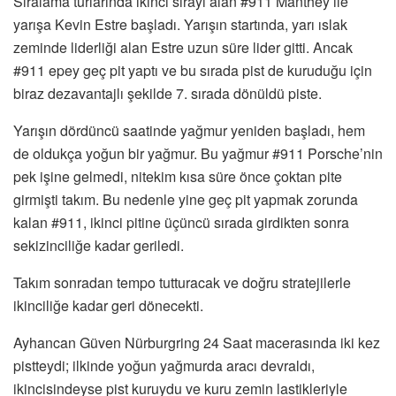
Sıralama turlarında ikinci sırayı alan #911 Manthey ile
yarışa Kevin Estre başladı. Yarışın startında, yarı ıslak
zeminde liderliği alan Estre uzun süre lider gitti. Ancak
#911 epey geç pit yaptı ve bu sırada pist de kuruduğu için
biraz dezavantajlı şekilde 7. sırada dönüldü piste.
Yarışın dördüncü saatinde yağmur yeniden başladı, hem
de oldukça yoğun bir yağmur. Bu yağmur #911 Porsche’nin
pek işine gelmedi, nitekim kısa süre önce çoktan pite
girmişti takım. Bu nedenle yine geç pit yapmak zorunda
kalan #911, ikinci pitine üçüncü sırada girdikten sonra
sekizinciliğe kadar geriledi.
Takım sonradan tempo tutturacak ve doğru stratejilerle
ikinciliğe kadar geri dönecekti.
Ayhancan Güven Nürburgring 24 Saat macerasında iki kez
pistteydi; ilkinde yoğun yağmurda aracı devraldı,
ikincisindeyse pist kuruydu ve kuru zemin lastikleriyle