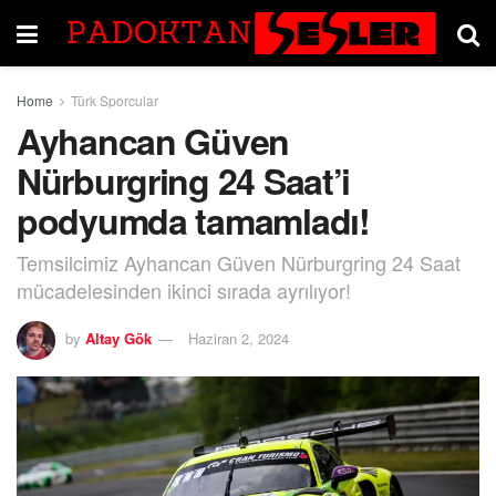
Home
Türk Sporcular
Ayhancan Güven
Nürburgring 24 Saat’i
podyumda tamamladı!
Temsilcimiz Ayhancan Güven Nürburgring 24 Saat
mücadelesinden ikinci sırada ayrılıyor!
by
Altay Gök
Haziran 2, 2024