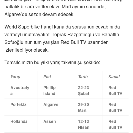
haftalık bir ara verilecek ve Mart ayının sonunda,
Algarve’de sezon devam edecek.
World Superbike hangi kanalda sorusunun cevabını da
vermeyi unutmayalım; Toprak Razgatlıoğlu ve Bahattin
Sofuoğlu’nun tüm yarışları Red Bull TV üzerinden
izlenilebiliyor olacak.
Temsilcimizin bu yılki yarış takvimi şu şekilde:
Yarış
Pist
Tarih
Kanal
Avustraly
Phillip
22-23
Red
a
Island
Şubat
Bull TV
Portekiz
Algarve
29-30
Red
Mart
Bull TV
Hollanda
Assen
12-13
Red
Nisan
Bull TV