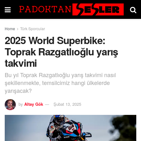
Home
Türk Sporcular
2025 World Superbike:
Toprak Razgatlıoğlu yarış
takvimi
Bu yıl Toprak Razgatlıoğlu yarış takvimi nasıl
şekillenmekte, temsilcimiz hangi ülkelerde
yarışacak?
by
Altay Gök
Şubat 13, 2025