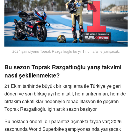
2024 şampiyonu Toprak Razgatlıoğlu bu yıl 1 numara ile yarışacak.
Bu sezon Toprak Razgatlıoğlu yarış takvimi
nasıl şekillenmekte?
21 Ekim tarihinde büyük bir karşılama ile Türkiye’ye geri
dönen ve son birkaç ayı hem tatil, hem antrenman, hem de
birtakım sakatlıklar nedeniyle rehabilitasyon ile geçiren
Toprak Razgatlıoğlu için artık sezon başlıyor.
Bu noktada önemli bir parantez açmakta fayda var; 2025
sezonunda World Superbike şampiyonasında yarışacak