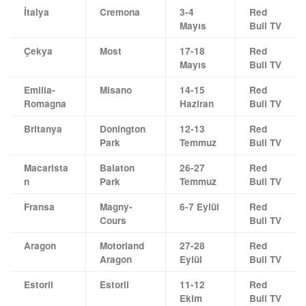
İtalya
Cremona
3-4
Red
Mayıs
Bull TV
Çekya
Most
17-18
Red
Mayıs
Bull TV
Emilia-
Misano
14-15
Red
Romagna
Haziran
Bull TV
Britanya
Donington
12-13
Red
Park
Temmuz
Bull TV
Macarista
Balaton
26-27
Red
n
Park
Temmuz
Bull TV
Fransa
Magny-
6-7 Eylül
Red
Cours
Bull TV
Aragon
Motorland
27-28
Red
Aragon
Eylül
Bull TV
Estoril
Estoril
11-12
Red
Ekim
Bull TV