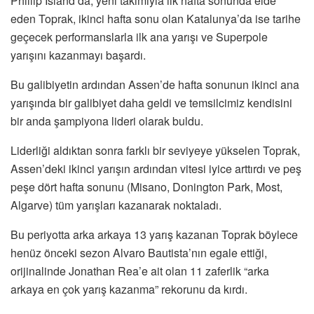
Phillip Island’da, yeni takımıyla ilk hafta sonunda elde
eden Toprak, ikinci hafta sonu olan Katalunya’da ise tarihe
geçecek performanslarla ilk ana yarışı ve Superpole
yarışını kazanmayı başardı.
Bu galibiyetin ardından Assen’de hafta sonunun ikinci ana
yarışında bir galibiyet daha geldi ve temsilcimiz kendisini
bir anda şampiyona lideri olarak buldu.
Liderliği aldıktan sonra farklı bir seviyeye yükselen Toprak,
Assen’deki ikinci yarışın ardından vitesi iyice arttırdı ve peş
peşe dört hafta sonunu (Misano, Donington Park, Most,
Algarve) tüm yarışları kazanarak noktaladı.
Bu periyotta arka arkaya 13 yarış kazanan Toprak böylece
henüz önceki sezon Alvaro Bautista’nın egale ettiği,
orijinalinde Jonathan Rea’e ait olan 11 zaferlik “arka
arkaya en çok yarış kazanma” rekorunu da kırdı.