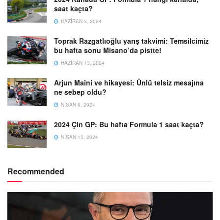
saat kaçta?
HAZIRAN 3, 2024
Toprak Razgatlıoğlu yarış takvimi: Temsilcimiz
bu hafta sonu Misano’da pistte!
HAZIRAN 13, 2024
Arjun Maini ve hikayesi: Ünlü telsiz mesajına
ne sebep oldu?
NISAN 9, 2024
2024 Çin GP: Bu hafta Formula 1 saat kaçta?
NISAN 15, 2024
Recommended