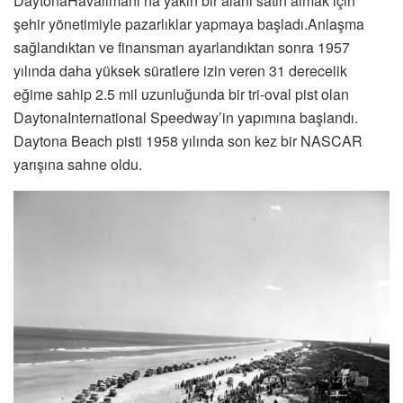
DaytonaHavalimanı’na yakın bir alanı satın almak için
şehir yönetimiyle pazarlıklar yapmaya başladı.Anlaşma
sağlandıktan ve finansman ayarlandıktan sonra 1957
yılında daha yüksek süratlere izin veren 31 derecelik
eğime sahip 2.5 mil uzunluğunda bir tri-oval pist olan
DaytonaInternational Speedway’in yapımına başlandı.
Daytona Beach pisti 1958 yılında son kez bir NASCAR
yarışına sahne oldu.