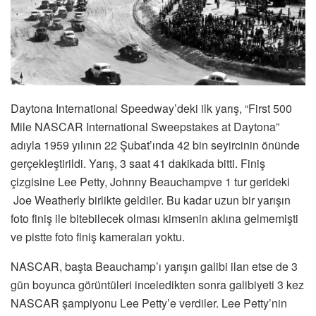
Daytona International Speedway’deki ilk yarış, “First 500
Mile NASCAR International Sweepstakes at Daytona
”
adıyla 1959 yılının 22 Şubat’ında 42 bin seyircinin önünde
gerçekleştirildi. Yarış, 3 saat 41 dakikada bitti. Finiş
çizgisine Lee Petty, Johnny Beauchampve 1 tur gerideki
Joe Weatherly birlikte geldiler. Bu kadar uzun bir yarışın
foto finiş ile bitebilecek olması kimsenin aklına gelmemişti
ve pistte foto finiş kameraları yoktu.
NASCAR, başta Beauchamp’ı yarışın galibi ilan etse de 3
gün boyunca görüntüleri inceledikten sonra galibiyeti 3 kez
NASCAR şampiyonu Lee Petty’e verdiler. Lee Petty’nin