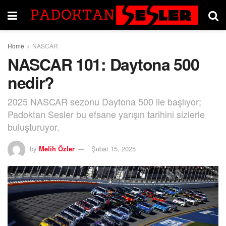
Home
NASCAR
NASCAR 101: Daytona 500
nedir?
2025 NASCAR sezonu Daytona 500 ile başlıyor;
Padoktan Sesler bu efsane yarışın tarihini sizlerle
buluşturuyor.
by
Melih Özler
Şubat 15, 2025