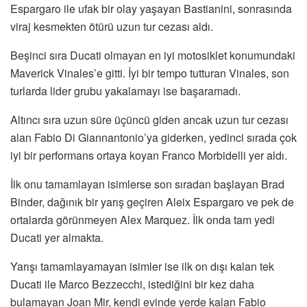
Espargaro ile ufak bir olay yaşayan Bastianini, sonrasında
viraj kesmekten ötürü uzun tur cezası aldı.
Beşinci sıra Ducati olmayan en iyi motosiklet konumundaki
Maverick Vinales’e gitti. İyi bir tempo tutturan Vinales, son
turlarda lider grubu yakalamayı ise başaramadı.
Altıncı sıra uzun süre üçüncü giden ancak uzun tur cezası
alan Fabio Di Giannantonio’ya giderken, yedinci sırada çok
iyi bir performans ortaya koyan Franco Morbidelli yer aldı.
İlk onu tamamlayan isimlerse son sıradan başlayan Brad
Binder, dağınık bir yarış geçiren Aleix Espargaro ve pek de
ortalarda görünmeyen Alex Marquez. İlk onda tam yedi
Ducati yer almakta.
Yarışı tamamlayamayan isimler ise ilk on dışı kalan tek
Ducati ile Marco Bezzecchi, istediğini bir kez daha
bulamayan Joan Mir, kendi evinde yerde kalan Fabio