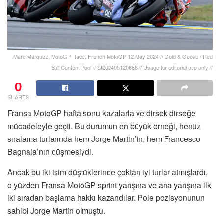
Marc Marquez, MotoGP Race, French MotoGP 12 May 2024 // Gold & Goose / Red
Bull Content Pool // SI202405120688 // Usage for editorial use only //
0
SHARES
Fransa MotoGP hafta sonu kazalarla ve dirsek dirseğe
mücadeleyle geçti. Bu durumun en büyük örneği, henüz
sıralama turlarında hem Jorge Martin’in, hem Francesco
Bagnaia’nın düşmesiydi.
Ancak bu iki isim düştüklerinde çoktan iyi turlar atmışlardı,
o yüzden Fransa MotoGP sprint yarışına ve ana yarışına ilk
iki sıradan başlama hakkı kazandılar. Pole pozisyonunun
sahibi Jorge Martin olmuştu.