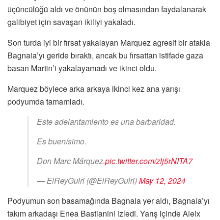
üçüncülüğü aldı ve önünün boş olmasından faydalanarak
galibiyet için savaşan ikiliyi yakaladı.
Son turda iyi bir fırsat yakalayan Marquez agresif bir atakla
Bagnaia’yı geride bıraktı, ancak bu fırsattan istifade gaza
basan Martin’i yakalayamadı ve ikinci oldu.
Marquez böylece arka arkaya ikinci kez ana yarışı
podyumda tamamladı.
Este adelantamiento es una barbaridad.
Es buenísimo.
Don Marc Márquez.
pic.twitter.com/zlj5rNITA7
— ElReyGuiri (@ElReyGuiri)
May 12, 2024
Podyumun son basamağında Bagnaia yer aldı, Bagnaia’yı
takım arkadaşı Enea Bastianini izledi. Yarış içinde Aleix