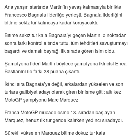
Ana yarışın startında Martin’in yavaş kalmasıyla birlikte
Francesco Bagnaia liderliğe yerleşti. Bagnaia liderliğini
bitime sekiz tur kalıncaya kadar koruyacaktı.
Bitime sekiz tur kala Bagnaia’yı geçen Martin, o noktadan
sonra farkı kontrol altında tuttu, tüm tehditleri savuşturmayı
başardı ve damalı bayrağı ilk sırada gören isim oldu.
Şampiyona lideri Martin böylece şampiyona ikincisi Enea
Bastianini ile farkı 28 puana çıkarttı.
İkinci sıra Bagnaia’ya değil, arkalardan yükselen ve son
turlara galibiyet adayı olarak giren bir isme gitti: altı kez
MotoGP şampiyonu Marc Marquez!
Fransa MotoGP mücadelesine 13. sıradan başlayan
Marquez, henüz ilk tur geride kalırken yedinci sıradaydı.
Sürekli yükselen Marquez bitime dokuz tur kala