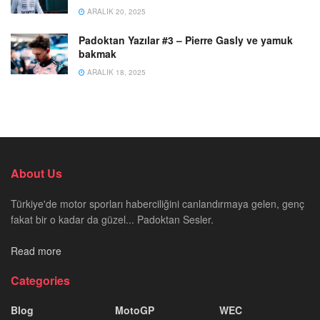
ARALIK 20, 2025
Padoktan Yazılar #3 – Pierre Gasly ve yamuk
bakmak
ARALIK 18, 2025
About Us
Türkiye'de motor sporları haberciliğini canlandırmaya gelen, genç
fakat bir o kadar da güzel... Padoktan Sesler.
Read more
Categories
Blog
MotoGP
WEC