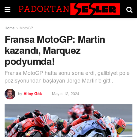
Home
MotoGP
Fransa MotoGP: Martin
kazandı, Marquez
podyumda!
Fransa MotoGP hafta sonu sona erdi, galibiyet pole
pozisyonundan başlayan Jorge Martin'e gitti.
by
Altay Gök
Mayıs 12, 2024