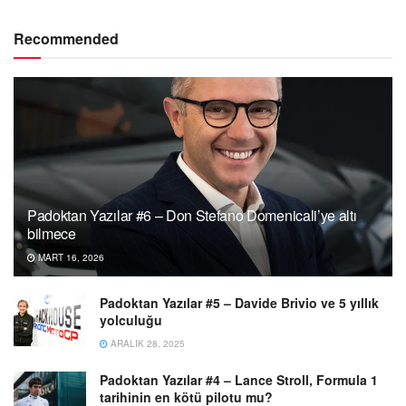
Recommended
Padoktan Yazılar #6 – Don Stefano Domenicali’ye altı
bilmece
MART 16, 2026
Padoktan Yazılar #5 – Davide Brivio ve 5 yıllık
yolculuğu
ARALIK 28, 2025
Padoktan Yazılar #4 – Lance Stroll, Formula 1
tarihinin en kötü pilotu mu?