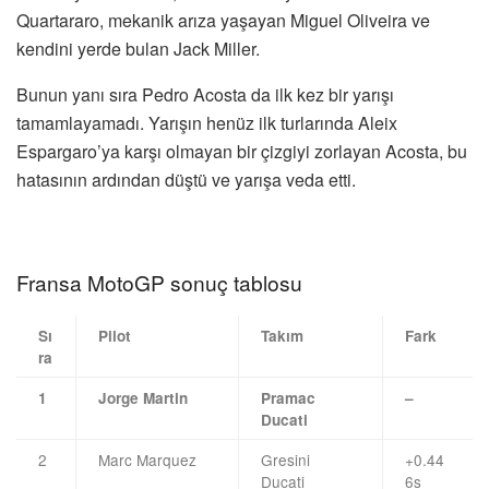
Quartararo, mekanik arıza yaşayan Miguel Oliveira ve
kendini yerde bulan Jack Miller.
Bunun yanı sıra Pedro Acosta da ilk kez bir yarışı
tamamlayamadı. Yarışın henüz ilk turlarında Aleix
Espargaro’ya karşı olmayan bir çizgiyi zorlayan Acosta, bu
hatasının ardından düştü ve yarışa veda etti.
Fransa MotoGP sonuç tablosu
Sı
Pilot
Takım
Fark
ra
1
Jorge Martin
Pramac
–
Ducati
2
Marc Marquez
Gresini
+0.44
Ducati
6s