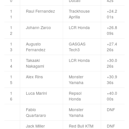
0
Ducati
42s
1
Raul Fernandez
Trackhouse
+24.2
1
Aprilia
01s
1
Johann Zarco
LCR Honda
+26.8
2
09s
1
Augusto
GASGAS
+27.4
3
Fernandez
Tech3
26s
1
Takaaki
LCR Honda
+30.0
4
Nakagami
26s
1
Alex Rins
Monster
+30.9
5
Yamaha
36s
1
Luca Marini
Repsol
+40.0
6
Honda
00s
Fabio
Monster
DNF
Quartararo
Yamaha
Jack Miller
Red Bull KTM
DNF