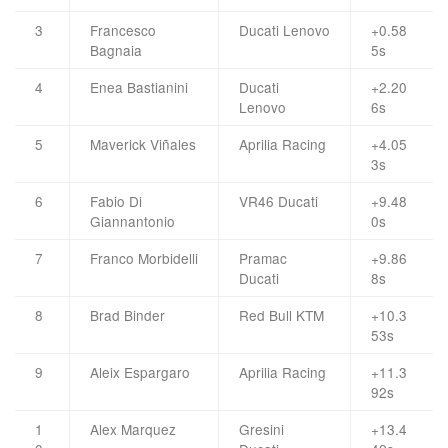
3
Francesco
Ducati Lenovo
+0.58
Bagnaia
5s
4
Enea Bastianini
Ducati
+2.20
Lenovo
6s
5
Maverick Viñales
Aprilia Racing
+4.05
3s
6
Fabio Di
VR46 Ducati
+9.48
Giannantonio
0s
7
Franco Morbidelli
Pramac
+9.86
Ducati
8s
8
Brad Binder
Red Bull KTM
+10.3
53s
9
Aleix Espargaro
Aprilia Racing
+11.3
92s
1
Alex Marquez
Gresini
+13.4