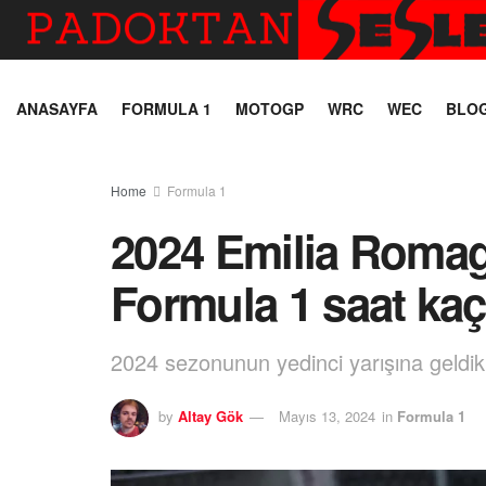
ANASAYFA
FORMULA 1
MOTOGP
WRC
WEC
BLO
Home
Formula 1
2024 Emilia Romag
Formula 1 saat ka
2024 sezonunun yedinci yarışına geldik
by
Altay Gök
Mayıs 13, 2024
in
Formula 1