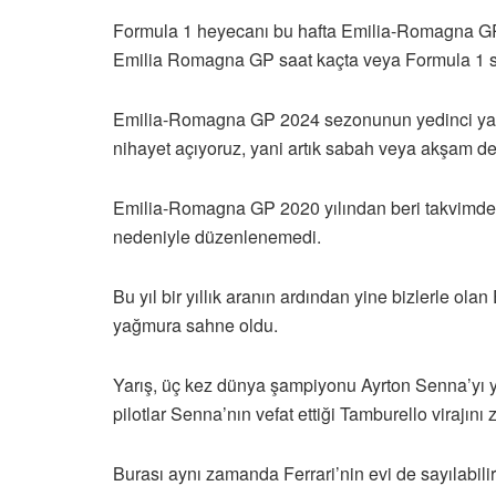
Formula 1 heyecanı bu hafta Emilia-Romagna GP il
Emilia Romagna GP saat kaçta veya Formula 1 saat
Emilia-Romagna GP 2024 sezonunun yedinci yarı
nihayet açıyoruz, yani artık sabah veya akşam deği
Emilia-Romagna GP 2020 yılından beri takvimde ye
nedeniyle düzenlenemedi.
Bu yıl bir yıllık aranın ardından yine bizlerle o
yağmura sahne oldu.
Yarış, üç kez dünya şampiyonu Ayrton Senna’yı yi
pilotlar Senna’nın vefat ettiği Tamburello virajını 
Burası aynı zamanda Ferrari’nin evi de sayılabilir.