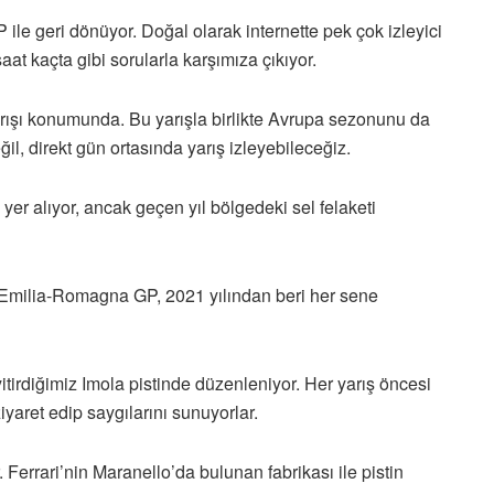
e geri dönüyor. Doğal olarak internette pek çok izleyici
 kaçta gibi sorularla karşımıza çıkıyor.
şı konumunda. Bu yarışla birlikte Avrupa sezonunu da
l, direkt gün ortasında yarış izleyebileceğiz.
r alıyor, ancak geçen yıl bölgedeki sel felaketi
lan Emilia-Romagna GP, 2021 yılından beri her sene
tirdiğimiz Imola pistinde düzenleniyor. Her yarış öncesi
ziyaret edip saygılarını sunuyorlar.
 Ferrari’nin Maranello’da bulunan fabrikası ile pistin