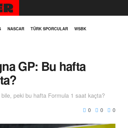
G
NASCAR
TÜRK SPORCULAR
WSBK
na GP: Bu hafta
çta?
 bile, peki bu hafta Formula 1 saat kaçta?
0
0
0