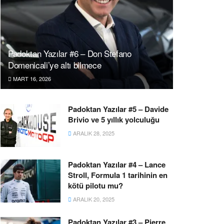
Padoktan Yazılar #6 – Don Stefano
Domenicali’ye altı bilmece
MART 16, 2026
Padoktan Yazılar #5 – Davide
Brivio ve 5 yıllık yolculuğu
ARALIK 28, 2025
Padoktan Yazılar #4 – Lance
Stroll, Formula 1 tarihinin en
kötü pilotu mu?
ARALIK 20, 2025
Padoktan Yazılar #3 – Pierre