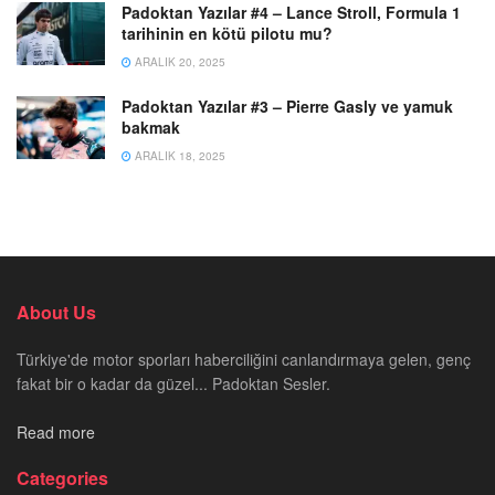
Padoktan Yazılar #4 – Lance Stroll, Formula 1
tarihinin en kötü pilotu mu?
ARALIK 20, 2025
Padoktan Yazılar #3 – Pierre Gasly ve yamuk
bakmak
ARALIK 18, 2025
About Us
Türkiye'de motor sporları haberciliğini canlandırmaya gelen, genç
fakat bir o kadar da güzel... Padoktan Sesler.
Read more
Categories