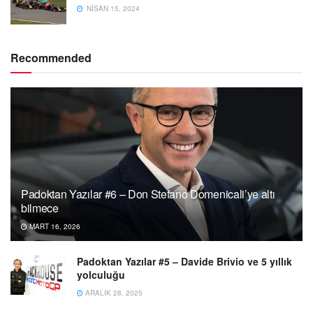
NISAN 15, 2024
Recommended
Padoktan Yazılar #6 – Don Stefano Domenicali’ye altı
bilmece
MART 16, 2026
Padoktan Yazılar #5 – Davide Brivio ve 5 yıllık
yolculuğu
ARALIK 28, 2025