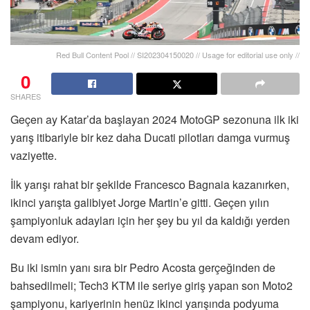
Red Bull Content Pool // SI202304150020 // Usage for editorial use only //
0
SHARES
Geçen ay Katar’da başlayan 2024 MotoGP sezonuna ilk iki
yarış itibariyle bir kez daha Ducati pilotları damga vurmuş
vaziyette.
İlk yarışı rahat bir şekilde Francesco Bagnaia kazanırken,
ikinci yarışta galibiyet Jorge Martin’e gitti. Geçen yılın
şampiyonluk adayları için her şey bu yıl da kaldığı yerden
devam ediyor.
Bu iki ismin yanı sıra bir Pedro Acosta gerçeğinden de
bahsedilmeli; Tech3 KTM ile seriye giriş yapan son Moto2
şampiyonu, kariyerinin henüz ikinci yarışında podyuma