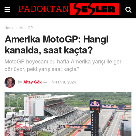
Home
MotoGP
Amerika MotoGP: Hangi
kanalda, saat kaçta?
MotoGP heyecanı bu hafta Amerika yarışı ile geri
dönüyor, peki yarış saat kaçta?
by
Altay Gök
Nisan 8, 2024