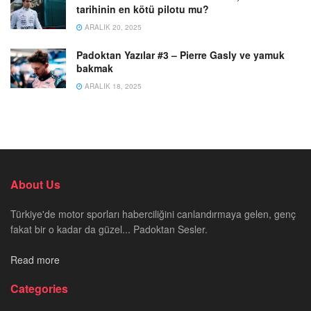
tarihinin en kötü pilotu mu?
ARALIK 20, 2025
Padoktan Yazılar #3 – Pierre Gasly ve yamuk
bakmak
ARALIK 18, 2025
About Us
Türkiye'de motor sporları haberciliğini canlandırmaya gelen, genç
fakat bir o kadar da güzel... Padoktan Sesler.
Read more
Categories