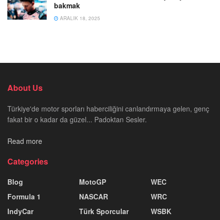
bakmak
ARALIK 18, 2025
About Us
Türkiye'de motor sporları haberciliğini canlandırmaya gelen, genç
fakat bir o kadar da güzel... Padoktan Sesler.
Read more
Categories
Blog
MotoGP
WEC
Formula 1
NASCAR
WRC
IndyCar
Türk Sporcular
WSBK