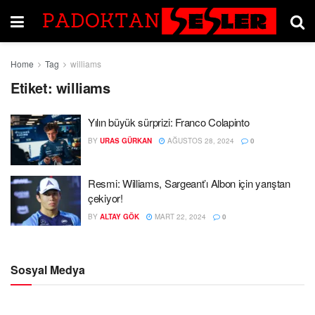
Home
Tag
williams
Etiket:
williams
Yılın büyük sürprizi: Franco Colapinto
BY
URAS GÜRKAN
AĞUSTOS 28, 2024
0
Resmi: Williams, Sargeant’ı Albon için yarıştan
çekiyor!
BY
ALTAY GÖK
MART 22, 2024
0
Sosyal Medya