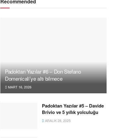
Recommended
Padoktan Yazılar #6 – Don Stefano
Domenicali’ye altı bilmece
MART 16, 2026
Padoktan Yazılar #5 – Davide
Brivio ve 5 yıllık yolculuğu
ARALIK 28, 2025