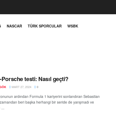
G
NASCAR
TÜRK SPORCULAR
WSBK
l-Porsche testi: Nasıl geçti?
MART 27, 2024
 GÖK
0
onunun ardından Formula 1 kariyerini sonlandıran Sebastian
o zamandan beri başka herhangi bir seride de yarışmadı ve
...