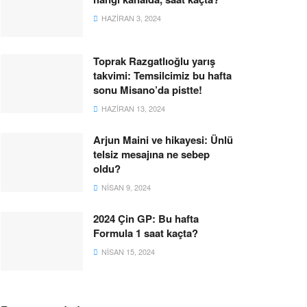
HAZIRAN 3, 2024
Toprak Razgatlıoğlu yarış
takvimi: Temsilcimiz bu hafta
sonu Misano’da pistte!
HAZIRAN 13, 2024
Arjun Maini ve hikayesi: Ünlü
telsiz mesajına ne sebep
oldu?
NISAN 9, 2024
2024 Çin GP: Bu hafta
Formula 1 saat kaçta?
NISAN 15, 2024