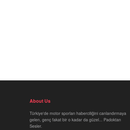
About Us
Türkiye'de motor sporları haberciliğini canlandırmaya
gelen, genç fakat bir o kadar da güzel... Padoktan
Sesler.