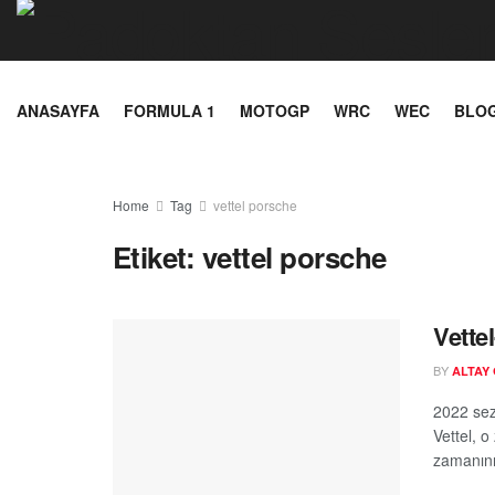
ANASAYFA
FORMULA 1
MOTOGP
WRC
WEC
BLO
Home
Tag
vettel porsche
Etiket:
vettel porsche
Vette
BY
ALTAY
2022 sez
Vettel, 
zamanını 