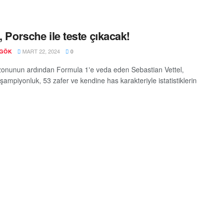
l, Porsche ile teste çıkacak!
MART 22, 2024
 GÖK
0
onunun ardından Formula 1'e veda eden Sebastian Vettel,
şampiyonluk, 53 zafer ve kendine has karakteriyle istatistiklerin