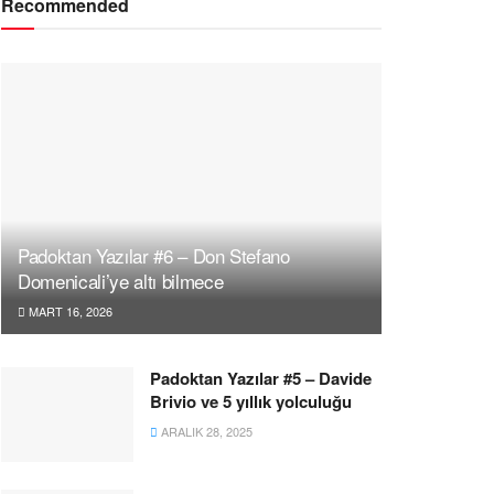
Recommended
Padoktan Yazılar #6 – Don Stefano
Domenicali’ye altı bilmece
MART 16, 2026
Padoktan Yazılar #5 – Davide
Brivio ve 5 yıllık yolculuğu
ARALIK 28, 2025