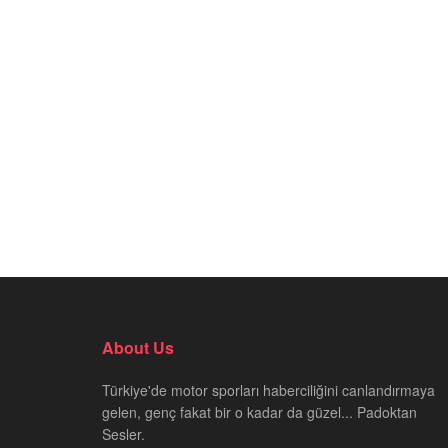
About Us
Türkiye'de motor sporları haberciliğini canlandırmaya
gelen, genç fakat bir o kadar da güzel... Padoktan
Sesler.