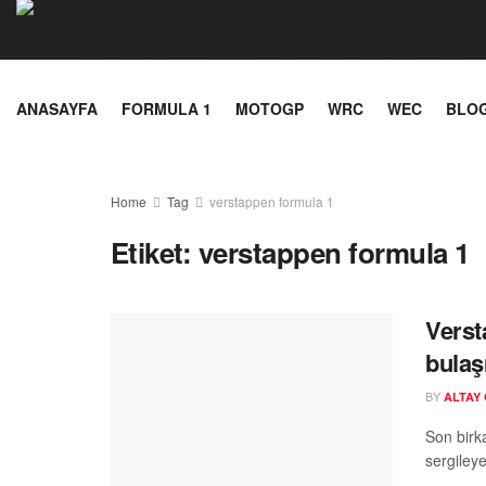
ANASAYFA
FORMULA 1
MOTOGP
WRC
WEC
BLO
Home
Tag
verstappen formula 1
Etiket:
verstappen formula 1
Verst
bula
BY
ALTAY
Son birka
sergileye