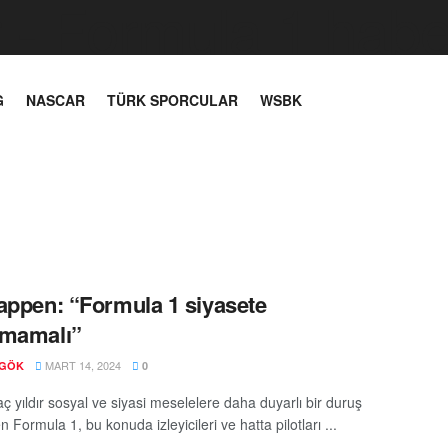
G
NASCAR
TÜRK SPORCULAR
WSBK
appen: “Formula 1 siyasete
şmamalı”
MART 14, 2024
 GÖK
0
ç yıldır sosyal ve siyasi meselelere daha duyarlı bir duruş
n Formula 1, bu konuda izleyicileri ve hatta pilotları ...