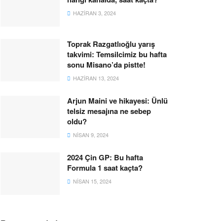
HAZIRAN 3, 2024
Toprak Razgatlıoğlu yarış
takvimi: Temsilcimiz bu hafta
sonu Misano’da pistte!
HAZIRAN 13, 2024
Arjun Maini ve hikayesi: Ünlü
telsiz mesajına ne sebep
oldu?
NISAN 9, 2024
2024 Çin GP: Bu hafta
Formula 1 saat kaçta?
NISAN 15, 2024