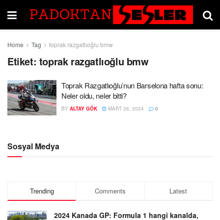
Home
Tag
toprak razgatlıoğlu bmw
Etiket:
toprak razgatlıoğlu bmw
Toprak Razgatlıoğlu’nun Barselona hafta sonu:
Neler oldu, neler bitti?
BY
ALTAY GÖK
MART 26, 2024
0
Sosyal Medya
Trending
Comments
Latest
2024 Kanada GP: Formula 1 hangi kanalda,