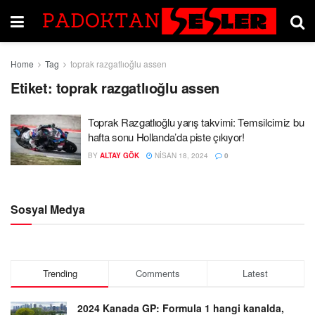
Home
Tag
toprak razgatlıoğlu assen
Etiket:
toprak razgatlıoğlu assen
Toprak Razgatlıoğlu yarış takvimi: Temsilcimiz bu
hafta sonu Hollanda’da piste çıkıyor!
BY
ALTAY GÖK
NISAN 18, 2024
0
Sosyal Medya
Trending
Comments
Latest
2024 Kanada GP: Formula 1 hangi kanalda,