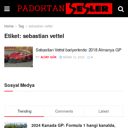
Home
Tag
sebastian vettel
Etiket:
sebastian vettel
Sebastian Vettel bariyerlerde: 2018 Almanya GP
BY
ALTAY GÖK
NISAN 15, 2025
0
Sosyal Medya
Trending
Comments
Latest
2024 Kanada GP: Formula 1 hangi kanalda,