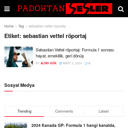
Home
Tag
sebastian vettel röportaj
Etiket:
sebastian vettel röportaj
Sebastian Vettel röportajı: Formula 1 sonrası
hayat, emeklilik, geri dönüş
BY
ALTAY GÖK
MART 2, 2024
0
Sosyal Medya
Trending
Comments
Latest
2024 Kanada GP: Formula 1 hangi kanalda,