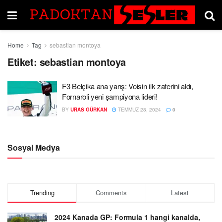
Home
Tag
sebastian montoya
Etiket:
sebastian montoya
F3 Belçika ana yarış: Voisin ilk zaferini aldı,
Fornaroli yeni şampiyona lideri!
BY
URAS GÜRKAN
TEMMUZ 28, 2024
0
Sosyal Medya
Trending
Comments
Latest
2024 Kanada GP: Formula 1 hangi kanalda,