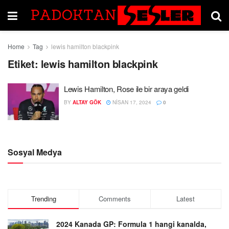
Home
Tag
lewis hamilton blackpink
Etiket:
lewis hamilton blackpink
Lewis Hamilton, Rose ile bir araya geldi
BY
ALTAY GÖK
NISAN 17, 2024
0
Sosyal Medya
Trending
Comments
Latest
2024 Kanada GP: Formula 1 hangi kanalda,