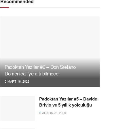
Recommended
Padoktan Yazılar #6 – Don Stefano
Domenicali’ye altı bilmece
MART 16, 2026
Padoktan Yazılar #5 – Davide
Brivio ve 5 yıllık yolculuğu
ARALIK 28, 2025