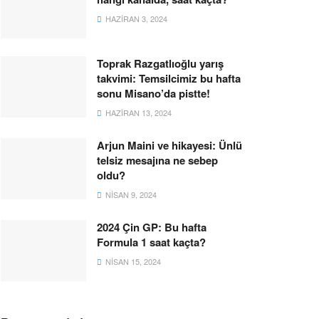
HAZIRAN 3, 2024
Toprak Razgatlıoğlu yarış
takvimi: Temsilcimiz bu hafta
sonu Misano’da pistte!
HAZIRAN 13, 2024
Arjun Maini ve hikayesi: Ünlü
telsiz mesajına ne sebep
oldu?
NISAN 9, 2024
2024 Çin GP: Bu hafta
Formula 1 saat kaçta?
NISAN 15, 2024