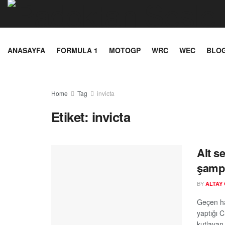
ANASAYFA
FORMULA 1
MOTOGP
WRC
WEC
BLO
Home
Tag
invicta
Etiket:
invicta
Alt s
şampi
BY
ALTAY
Geçen ha
yaptığı 
kutlayan 