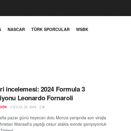
G
NASCAR
TÜRK SPORCULAR
WSBK
eri incelemesi: 2024 Formula 3
yonu Leonardo Fornaroli
EYLÜL 22, 2024
 GÖK
0
fta pazar günü heyecan dolu Monza yarışında son virajla
Christian Mansell'a yaptığı cesur atakla evinde şampiyonluk
Trident ...