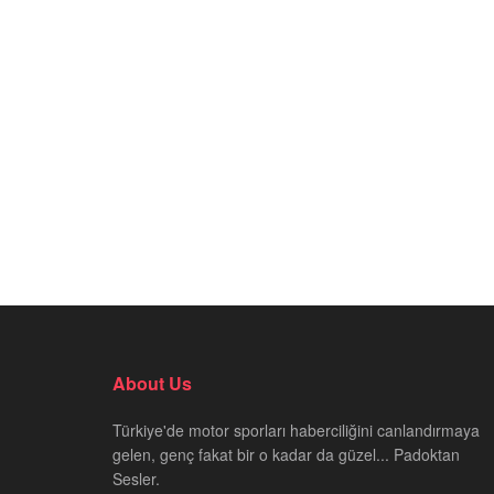
About Us
Türkiye'de motor sporları haberciliğini canlandırmaya
gelen, genç fakat bir o kadar da güzel... Padoktan
Sesler.