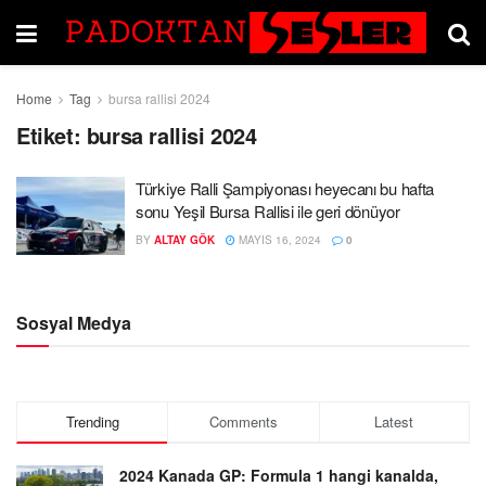
Home
Tag
bursa rallisi 2024
Etiket:
bursa rallisi 2024
Türkiye Ralli Şampiyonası heyecanı bu hafta
sonu Yeşil Bursa Rallisi ile geri dönüyor
BY
ALTAY GÖK
MAYIS 16, 2024
0
Sosyal Medya
Trending
Comments
Latest
2024 Kanada GP: Formula 1 hangi kanalda,