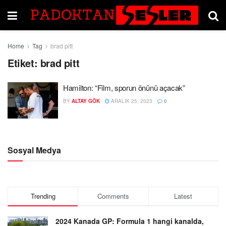
Home
Tag
brad pitt
Etiket:
brad pitt
Hamilton: “Film, sporun önünü açacak”
BY
ALTAY GÖK
ARALIK 25, 2023
0
Sosyal Medya
Trending
Comments
Latest
2024 Kanada GP: Formula 1 hangi kanalda,