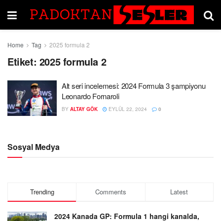
Home
Tag
2025 formula 2
Etiket:
2025 formula 2
Alt seri incelemesi: 2024 Formula 3 şampiyonu
Leonardo Fornaroli
BY
ALTAY GÖK
EYLÜL 22, 2024
0
Sosyal Medya
Trending
Comments
Latest
2024 Kanada GP: Formula 1 hangi kanalda,