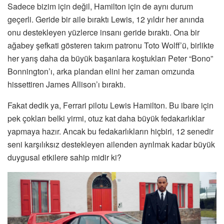
Sadece bizim için değil, Hamilton için de aynı durum
geçerli. Geride bir aile bıraktı Lewis, 12 yıldır her anında
onu destekleyen yüzlerce insanı geride bıraktı. Ona bir
ağabey şefkati gösteren takım patronu Toto Wolff’ü, birlikte
her yarış daha da büyük başarılara koştukları Peter “Bono”
Bonnington’ı, arka plandan elini her zaman omzunda
hissettiren James Allison’ı bıraktı.
Fakat dedik ya, Ferrari pilotu Lewis Hamilton. Bu ibare için
pek çokları belki yirmi, otuz kat daha büyük fedakarlıklar
yapmaya hazır. Ancak bu fedakarlıkların hiçbiri, 12 senedir
seni karşılıksız destekleyen ailenden ayrılmak kadar büyük
duygusal etkilere sahip midir ki?