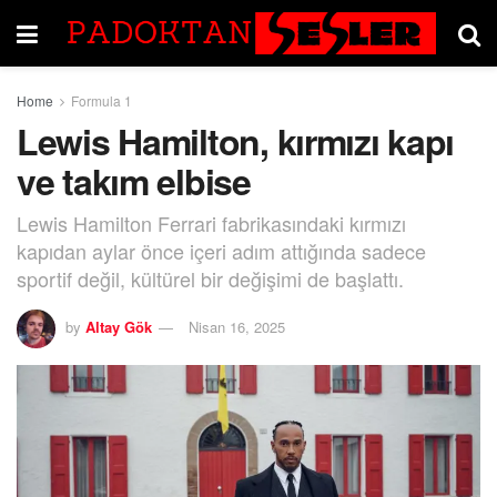
Home
Formula 1
Lewis Hamilton, kırmızı kapı
ve takım elbise
Lewis Hamilton Ferrari fabrikasındaki kırmızı
kapıdan aylar önce içeri adım attığında sadece
sportif değil, kültürel bir değişimi de başlattı.
by
Altay Gök
Nisan 16, 2025