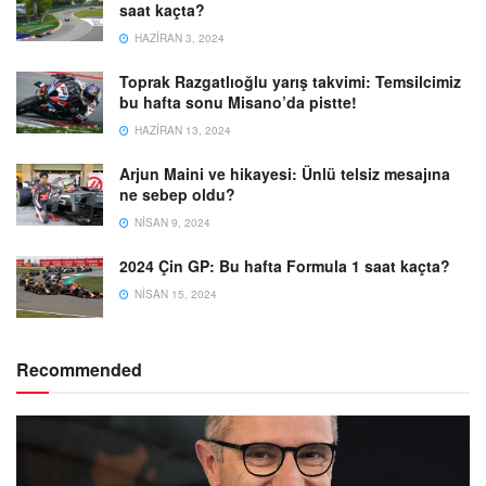
saat kaçta?
HAZIRAN 3, 2024
Toprak Razgatlıoğlu yarış takvimi: Temsilcimiz
bu hafta sonu Misano’da pistte!
HAZIRAN 13, 2024
Arjun Maini ve hikayesi: Ünlü telsiz mesajına
ne sebep oldu?
NISAN 9, 2024
2024 Çin GP: Bu hafta Formula 1 saat kaçta?
NISAN 15, 2024
Recommended