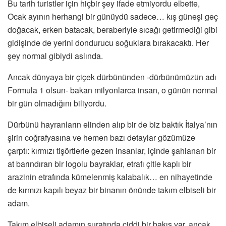
Bu tarih turistler için hiçbir şey ifade etmiyordu elbette,
Ocak ayının herhangi bir günüydü sadece… kış güneşi geç
doğacak, erken batacak, beraberiyle sıcağı getirmediği gibi
gidişinde de yerini dondurucu soğuklara bırakacaktı. Her
şey normal gibiydi aslında.
Ancak dünyaya bir çiçek dürbününden -dürbünümüzün adı
Formula 1 olsun- bakan milyonlarca insan, o günün normal
bir gün olmadığını biliyordu.
Dürbünü hayranların elinden alıp bir de biz baktık İtalya’nın
şirin coğrafyasına ve hemen bazı detaylar gözümüze
çarptı: kırmızı tişörtlerle gezen insanlar, içinde şahlanan bir
at barındıran bir logolu bayraklar, etrafı çitle kaplı bir
arazinin etrafında kümelenmiş kalabalık… en nihayetinde
de kırmızı kapılı beyaz bir binanın önünde takım elbiseli bir
adam.
Takım elbiseli adamın suratında ciddi bir bakış var, ancak