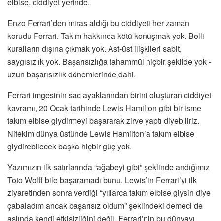
elbise, ciddiyet yerinde.
Enzo Ferrari’den miras aldığı bu ciddiyeti her zaman
korudu Ferrari. Takım hakkında kötü konuşmak yok. Belli
kuralların dışına çıkmak yok. Ast-üst ilişkileri sabit,
saygısızlık yok. Başarısızlığa tahammül hiçbir şekilde yok -
uzun başarısızlık dönemlerinde dahi.
Ferrari imgesinin sac ayaklarından birini oluşturan ciddiyet
kavramı, 20 Ocak tarihinde Lewis Hamilton gibi bir isme
takım elbise giydirmeyi başararak zirve yaptı diyebiliriz.
Nitekim dünya üstünde Lewis Hamilton’a takım elbise
giydirebilecek başka hiçbir güç yok.
Yazımızın ilk satırlarında “ağabeyi gibi” şeklinde andığımız
Toto Wolff bile başaramadı bunu. Lewis’in Ferrari’yi ilk
ziyaretinden sonra verdiği “yıllarca takım elbise giysin diye
çabaladım ancak başarısız oldum” şeklindeki demeci de
aslında kendi etkisizliğini değil, Ferrari’nin bu dünyayı