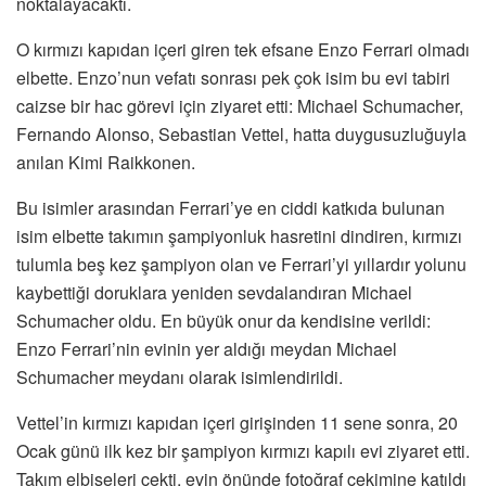
noktalayacaktı.
O kırmızı kapıdan içeri giren tek efsane Enzo Ferrari olmadı
elbette. Enzo’nun vefatı sonrası pek çok isim bu evi tabiri
caizse bir hac görevi için ziyaret etti: Michael Schumacher,
Fernando Alonso, Sebastian Vettel, hatta duygusuzluğuyla
anılan Kimi Raikkonen.
Bu isimler arasından Ferrari’ye en ciddi katkıda bulunan
isim elbette takımın şampiyonluk hasretini dindiren, kırmızı
tulumla beş kez şampiyon olan ve Ferrari’yi yıllardır yolunu
kaybettiği doruklara yeniden sevdalandıran Michael
Schumacher oldu. En büyük onur da kendisine verildi:
Enzo Ferrari’nin evinin yer aldığı meydan Michael
Schumacher meydanı olarak isimlendirildi.
Vettel’in kırmızı kapıdan içeri girişinden 11 sene sonra, 20
Ocak günü ilk kez bir şampiyon kırmızı kapılı evi ziyaret etti.
Takım elbiseleri çekti, evin önünde fotoğraf çekimine katıldı