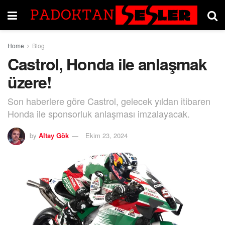
Home
Blog
Castrol, Honda ile anlaşmak
üzere!
Son haberlere göre Castrol, gelecek yıldan itibaren
Honda ile sponsorluk anlaşması imzalayacak.
by
Altay Gök
Ekim 23, 2024