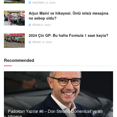
HAZIRAN 13, 2024
Arjun Maini ve hikayesi: Ünlü telsiz mesajına
ne sebep oldu?
NISAN 9, 2024
2024 Çin GP: Bu hafta Formula 1 saat kaçta?
NISAN 15, 2024
Recommended
Padoktan Yazılar #6 – Don Stefano Domenicali’ye altı
bilmece