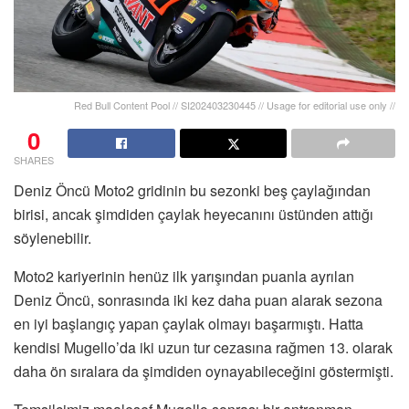
Red Bull Content Pool // SI202403230445 // Usage for editorial use only //
0
SHARES
Deniz Öncü Moto2 gridinin bu sezonki beş çaylağından
birisi, ancak şimdiden çaylak heyecanını üstünden attığı
söylenebilir.
Moto2 kariyerinin henüz ilk yarışından puanla ayrılan
Deniz Öncü, sonrasında iki kez daha puan alarak sezona
en iyi başlangıç yapan çaylak olmayı başarmıştı. Hatta
kendisi Mugello’da iki uzun tur cezasına rağmen 13. olarak
daha ön sıralara da şimdiden oynayabileceğini göstermişti.