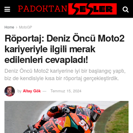
Home
MotoGP
Röportaj: Deniz Öncü Moto2
kariyeriyle ilgili merak
edilenleri cevapladı!
Deniz Öncü Moto2 kariyerine iyi bir başlangıç yaptı,
biz de kendisiyle kısa bir röportaj gerçekleştirdik.
by
Altay Gök
Temmuz 15, 2024