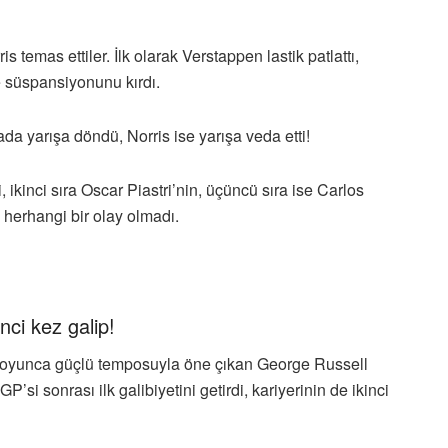
 temas ettiler. İlk olarak Verstappen lastik patlattı,
ve süspansiyonunu kırdı.
da yarışa döndü, Norris ise yarışa veda etti!
 ikinci sıra Oscar Piastri’nin, üçüncü sıra ise Carlos
 herhangi bir olay olmadı.
ci kez galip!
 boyunca güçlü temposuyla öne çıkan George Russell
si sonrası ilk galibiyetini getirdi, kariyerinin de ikinci