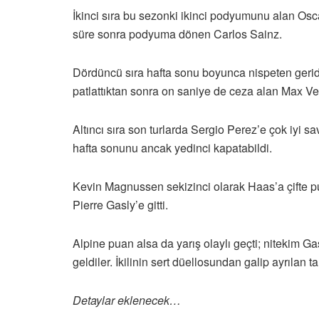
İkinci sıra bu sezonki ikinci podyumunu alan Os
süre sonra podyuma dönen Carlos Sainz.
Dördüncü sıra hafta sonu boyunca nispeten geride
patlattıktan sonra on saniye de ceza alan Max Ve
Altıncı sıra son turlarda Sergio Perez’e çok iyi
hafta sonunu ancak yedinci kapatabildi.
Kevin Magnussen sekizinci olarak Haas’a çifte pu
Pierre Gasly’e gitti.
Alpine puan alsa da yarış olaylı geçti; nitekim G
geldiler. İkilinin sert düellosundan galip ayrılan t
Detaylar eklenecek…