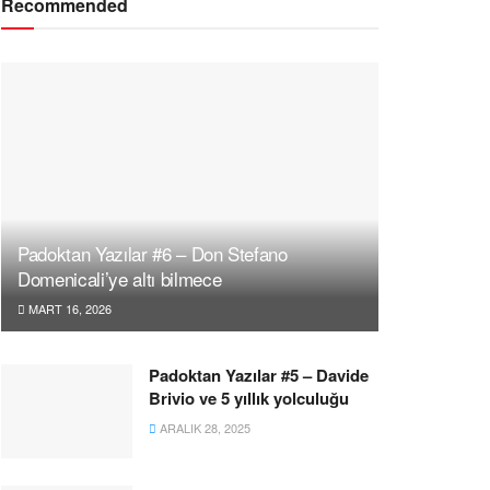
Recommended
Padoktan Yazılar #6 – Don Stefano
Domenicali’ye altı bilmece
MART 16, 2026
Padoktan Yazılar #5 – Davide
Brivio ve 5 yıllık yolculuğu
ARALIK 28, 2025