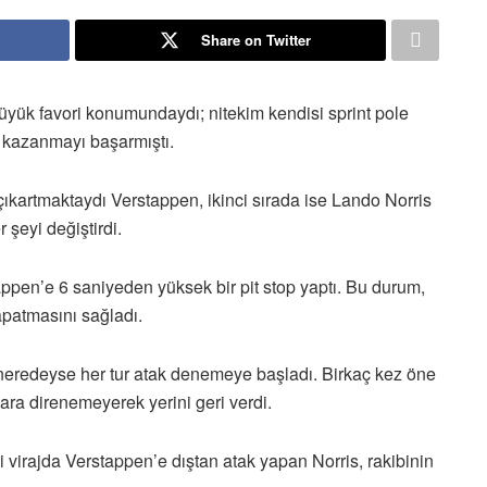
Share on Twitter
ük favori konumundaydı; nitekim kendisi sprint pole
ı kazanmayı başarmıştı.
ş çıkartmaktaydı Verstappen, ikinci sırada ise Lando Norris
r şeyi değiştirdi.
tappen’e 6 saniyeden yüksek bir pit stop yaptı. Bu durum,
kapatmasını sağladı.
ve neredeyse her tur atak denemeye başladı. Birkaç kez öne
ara direnemeyerek yerini geri verdi.
ci virajda Verstappen’e dıştan atak yapan Norris, rakibinin