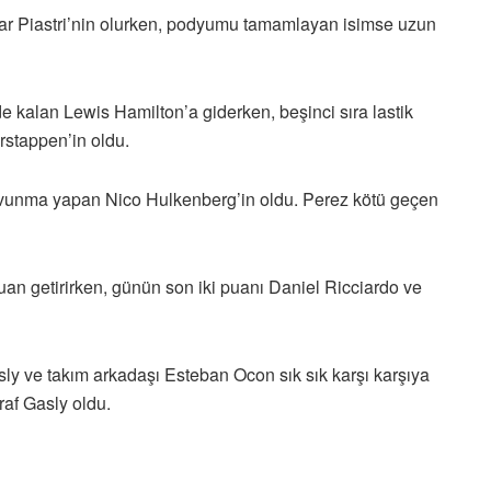
car Piastri’nin olurken, podyumu tamamlayan isimse uzun
 kalan Lewis Hamilton’a giderken, beşinci sıra lastik
rstappen’in oldu.
 savunma yapan Nico Hulkenberg’in oldu. Perez kötü geçen
an getirirken, günün son iki puanı Daniel Ricciardo ve
asly ve takım arkadaşı Esteban Ocon sık sık karşı karşıya
araf Gasly oldu.