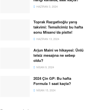
HAZIRAN 3, 2024
Toprak Razgatlıoğlu yarış
takvimi: Temsilcimiz bu hafta
sonu Misano’da pistte!
HAZIRAN 13, 2024
Arjun Maini ve hikayesi: Ünlü
telsiz mesajına ne sebep
oldu?
NISAN 9, 2024
2024 Çin GP: Bu hafta
Formula 1 saat kaçta?
NISAN 15, 2024