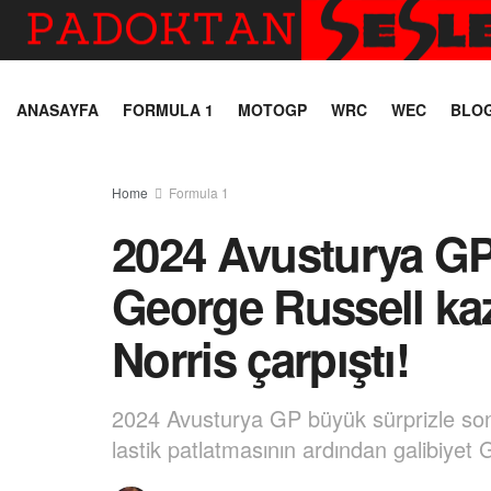
ANASAYFA
FORMULA 1
MOTOGP
WRC
WEC
BLO
Home
Formula 1
2024 Avusturya GP
George Russell ka
Norris çarpıştı!
2024 Avusturya GP büyük sürprizle son
lastik patlatmasının ardından galibiyet G