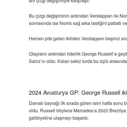
ani çizgi değişimiyle karşılaştı.
Bu çizgi değişiminin ardından Verstappen ile Norris
sonrasında ise Norris sağ arka lastiğini patlattı 
Hemen pite gelen ikiliden Verstappen beşinci sıra
Olayların ardından liderlik George Russell’a geçti,
Sainz’ın oldu. Kalan sekiz turda bu üçlü arasında
2024 Avusturya GP: George Russell ikin
Damalı bayrağı ilk sırada gören isim hafta sonu
oldu. Russell böylece Mercedes’e 2022 Brezilya GP’
galibiyetine ulaşmayı başardı.