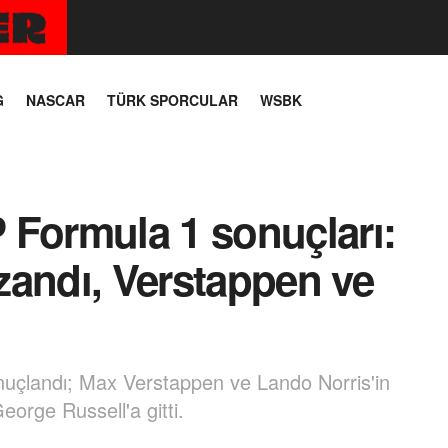
G
NASCAR
TÜRK SPORCULAR
WSBK
 Formula 1 sonuçları:
zandı, Verstappen ve
uçlandı; Max Verstappen ve Lando Norris'in
eorge Russell'a gitti.