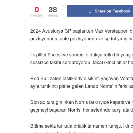
0
38
Share on Facebook
SHARES
VIEWS
2024 Avusturya GP başlarken Max Verstappen büy
pozisyonunu, pole pozisyonunu ve sprint yarışın
İlk pitler öncesi ve sonrası oldukça rutin bir yarı
sessizce takibi sürdürüyordu -fakat ikinci pitler he
Red Bull zaten lastikleriyle sıkıntı yaşayan Vers
aynı tur ikinci pitine gelen Lando Norris’in farkı 
Son 20 tura girilirken Norris farkı iyice kapattı 
geçmeyi başaran Norris, her seferinde karşı atakl
Bitime sekiz tur kala ortalık tamamen karıştı. İkin