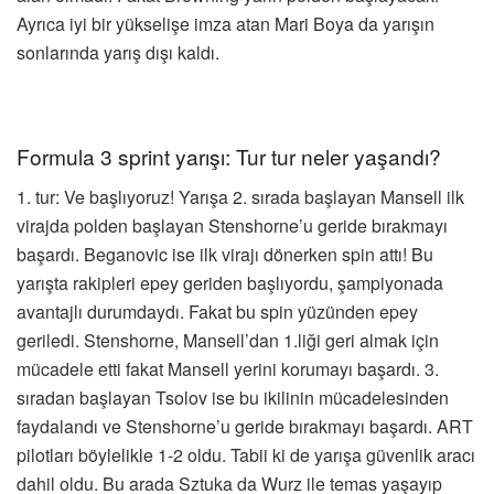
Ayrıca iyi bir yükselişe imza atan Mari Boya da yarışın
sonlarında yarış dışı kaldı.
Formula 3 sprint yarışı: Tur tur neler yaşandı?
1. tur: Ve başlıyoruz! Yarışa 2. sırada başlayan Mansell ilk
virajda polden başlayan Stenshorne’u geride bırakmayı
başardı. Beganovic ise ilk virajı dönerken spin attı! Bu
yarışta rakipleri epey geriden başlıyordu, şampiyonada
avantajlı durumdaydı. Fakat bu spin yüzünden epey
geriledi. Stenshorne, Mansell’dan 1.liği geri almak için
mücadele etti fakat Mansell yerini korumayı başardı. 3.
sıradan başlayan Tsolov ise bu ikilinin mücadelesinden
faydalandı ve Stenshorne’u geride bırakmayı başardı. ART
pilotları böylelikle 1-2 oldu. Tabii ki de yarışa güvenlik aracı
dahil oldu. Bu arada Sztuka da Wurz ile temas yaşayıp