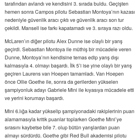
tarafından avlandı ve kendisini 3. sırada buldu. Geçişten
hemen sonra Campos pilotu Sebastian Montoya’nın kazası
nedeniyle güvenlik aracı çıktı ve güvenlik aracı son tur
çekildi. Mansell ise farkı kapatamadı ve 3. sıraya razı oldu.
McLaren’ın diğer pilotu Alex Dunne ise olaylı bir yarış
geçirdi. Sebastian Montoya ile müthiş bir mücadele veren
Dunne, Montoya’nın kendisine temas edip yarış dışı
kalmasıyla 4. olmayı başardı. İlk 5’i ise yine olaylı bir yarış
geçiren Laurens van Hoepen tamamladı. Van Hoepen
önce Ollie Goethe ile, sonra da gerilerden yükselen
şampiyonluk adayı Gabriele Mini ile kıyasıya mücadele etti
ve yerini korumayı başardı.
Mini 6.lığa kadar yükselip şampiyonadaki rakiplerinin puan
alamamasıyla kritik puanlar toplarken Goethe Mini’ye
sırasını kaybetse bile 7. olup bütün yarışlardan puan
almayı sürdürdü. Goethe gibi Red Bull akademisi pilotu