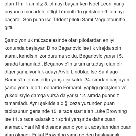
olan Tim Tramnitz 8. olmayı başarırken Noel Leon, yarış
boyunca mücadele ettiği Tramnitz’in gerisinde 9. olmayı
başardı. Son puan ise Trident pilotu Sami Meguetounif’e
gitti.
Şampiyonluk mücadelesinde olan pilotlardan en iyi
konumda başlayan Dino Beganovic ise ilk virajda spin
atarak kendisini zor duruma soktu. Beganovic yarışı 15.
sırada tamamladı. Beganovic’in takım arkadaşı olan bir
diğer şampiyonluk adayı Arvid Lindblad ise Santiago
Ramos’la temas edip yarış dışı kaldı. 24. sıradan başlayan
şampiyona lideri Leonardo Fornaroli yaptığı geçişlerle ve
yükselişiyle damga vursa da yarışı 12. sırada puansız
tamamladı. Aynı şekilde aldığı ceza yüzünden puan
tablosunun gerisinde 15. sırada start alan Luke Browning
ise 11. sırada kalarak bir sprint yarışında daha puan
alamadı. Yani Mini dışında şampiyonluk adaylarından puan
alan olmadı. Fakat Browning yarın polden başlayacak.