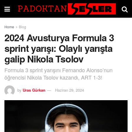
Home
Blog
2024 Avusturya Formula 3
sprint yarışı: Olaylı yarışta
galip Nikola Tsolov
Formula 3 sprint yarışını Fernando Alonso’nun
öğrencisi Nikola Tsolov kazandı, ART 1-3!
by
Uras Gürkan
Haziran 29, 2024