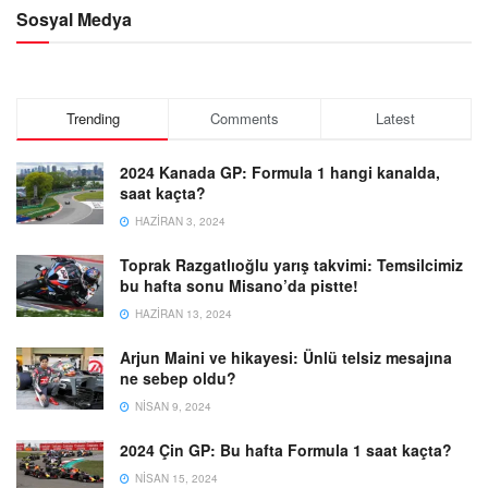
Sosyal Medya
Trending
Comments
Latest
2024 Kanada GP: Formula 1 hangi kanalda,
saat kaçta?
HAZIRAN 3, 2024
Toprak Razgatlıoğlu yarış takvimi: Temsilcimiz
bu hafta sonu Misano’da pistte!
HAZIRAN 13, 2024
Arjun Maini ve hikayesi: Ünlü telsiz mesajına
ne sebep oldu?
NISAN 9, 2024
2024 Çin GP: Bu hafta Formula 1 saat kaçta?
NISAN 15, 2024