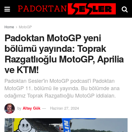
Home
MotoGP
Padoktan MotoGP yeni
bölümü yayında: Toprak
Razgatlıoğlu MotoGP, Aprilia
ve KTM!
Padoktan Sesler'in MotoGP podcast'i Padoktan
MotoGP 11. bölümü ile yayında. Bu bölümde ana
odağımız Toprak Razgatlıoğlu MotoGP iddiaları.
by
Altay Gök
Haziran 27, 2024