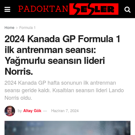
Home
Formula 1
2024 Kanada GP Formula 1
ilk antrenman seansı:
Yağmurlu seansın lideri
Norris.
2024 Kanada GP hafta sonunun ilk antrenman
seansı geride kaldı. Kısaltılan seansın lideri Lando
Norris oldu.
by
Altay Gök
Haziran 7, 2024