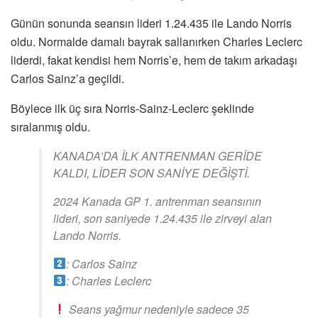
Günün sonunda seansın lideri 1.24.435 ile Lando Norris
oldu. Normalde damalı bayrak sallanırken Charles Leclerc
liderdi, fakat kendisi hem Norris’e, hem de takım arkadaşı
Carlos Sainz’a geçildi.
Böylece ilk üç sıra Norris-Sainz-Leclerc şeklinde
sıralanmış oldu.
KANADA’DA İLK ANTRENMAN GERİDE
KALDI, LİDER SON SANİYE DEĞİŞTİ.
2024 Kanada GP 1. antrenman seansının
lideri, son saniyede 1.24.435 ile zirveyi alan
Lando Norris.
: Carlos Sainz
: Charles Leclerc
Seans yağmur nedeniyle sadece 35