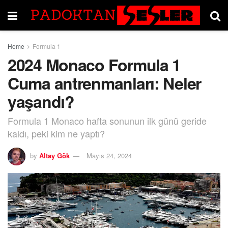
Home
Formula 1
2024 Monaco Formula 1
Cuma antrenmanları: Neler
yaşandı?
Formula 1 Monaco hafta sonunun ilk günü geride
kaldı, peki kim ne yaptı?
by
Altay Gök
Mayıs 24, 2024