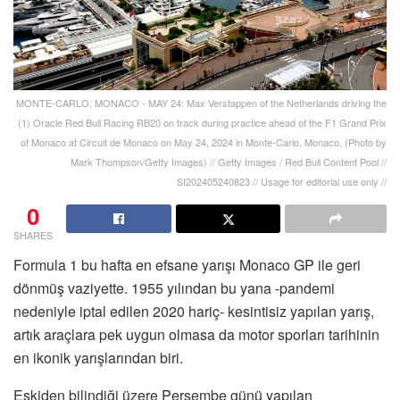
MONTE-CARLO, MONACO - MAY 24: Max Verstappen of the Netherlands driving the
(1) Oracle Red Bull Racing RB20 on track during practice ahead of the F1 Grand Prix
of Monaco at Circuit de Monaco on May 24, 2024 in Monte-Carlo, Monaco. (Photo by
Mark Thompson/Getty Images) // Getty Images / Red Bull Content Pool //
SI202405240823 // Usage for editorial use only //
0
SHARES
Formula 1 bu hafta en efsane yarışı Monaco GP ile geri
dönmüş vaziyette. 1955 yılından bu yana -pandemi
nedeniyle iptal edilen 2020 hariç- kesintisiz yapılan yarış,
artık araçlara pek uygun olmasa da motor sporları tarihinin
en ikonik yarışlarından biri.
Eskiden bilindiği üzere Perşembe günü yapılan