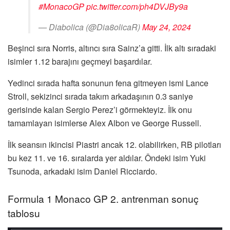
#MonacoGP
pic.twitter.com/ph4DVJBy9a
— Diabolica (@Dia8olicaR)
May 24, 2024
Beşinci sıra Norris, altıncı sıra Sainz’a gitti. İlk altı sıradaki
isimler 1.12 barajını geçmeyi başardılar.
Yedinci sırada hafta sonunun fena gitmeyen ismi Lance
Stroll, sekizinci sırada takım arkadaşının 0.3 saniye
gerisinde kalan Sergio Perez’i görmekteyiz. İlk onu
tamamlayan isimlerse Alex Albon ve George Russell.
İlk seansın ikincisi Piastri ancak 12. olabilirken, RB pilotları
bu kez 11. ve 16. sıralarda yer aldılar. Öndeki isim Yuki
Tsunoda, arkadaki isim Daniel Ricciardo.
Formula 1 Monaco GP 2. antrenman sonuç
tablosu