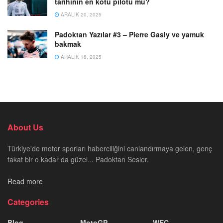
tarihinin en kötü pilotu mu?
ARALIK 20, 2025
Padoktan Yazılar #3 – Pierre Gasly ve yamuk
bakmak
ARALIK 18, 2025
About Us
Türkiye'de motor sporları haberciliğini canlandırmaya gelen, genç
fakat bir o kadar da güzel... Padoktan Sesler.
Read more
Categories
Blog
MotoGP
WEC