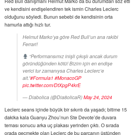
Red Bull danışmanı Helmut Marko da bu durumdan söz etti
ve kendisini endişelendiren tek ismin Charles Leclerc
olduğunu söyledi. Bunun sebebi de kendisinin orta
hamurla attığı hızlı tur.
Helmut Marko’ya göre Red Bull’un ana rakibi
Ferrari!
“Performansımız inişli çıkışlı ancak durum
göründüğünden kötü! Bizim için en endişe
verici tur zamanıysa Charles Leclerc’e
ait.”
#Formula1
#MonacoGP
pic.twitter.com/DtXpgP4krE
— Diabolica (@Dia8olicaR)
May 24, 2024
Leclerc seans içinde büyük bir sıkıntı da yaşadı; bitime 15
dakika kala Guanyu Zhou’nun Ste Devote’de duvara
teması sonucu arka uç plakası yerinden çıktı. O sırada
orada geçmekte olan Leclerc de bu parçanın üstünden