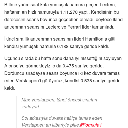
Bitime yarım saat kala yumuşak hamura geçen Leclerc,
haftanın en hızlı hamuruyla 1.11.278 yaptı. Kendisinin bu
derecesini seans boyunca geçebilen olmadı, böylece ikinci
antrenman seansını Leclerc ve Ferrari lider tamamladı.
İkinci sıra ilk antrenman seansının lideri Hamilton’a gitti,
kendisi yumuşak hamurla 0.188 saniye geride kaldı.
Üçüncü sırada bu hafta sonu daha iyi hissettiğini söyleyen
Alonso’yu görmekteyiz, o da 0.475 saniye geride.
Dördüncü sıradaysa seans boyunca iki kez duvara temas
eden Verstappen’i görüyoruz, kendisi 0.535 saniye geride
kaldı.
Max Verstappen, tünel öncesi sınırları
zorluyor!
Sol arkasıyla duvara hafifçe temas eden
Verstappen an itibariyle pitte.
#Formula1