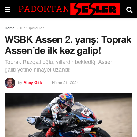
Home
Türk Sporcular
WSBK Assen 2. yarış: Toprak
Assen’de ilk kez galip!
Toprak Razgatlıoğlu, yıllardır beklediği Assen
galibiyetine nihayet uzandı!
by
Altay Gök
Nisan 21, 2024