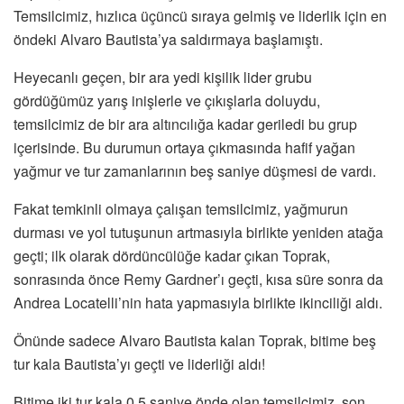
Temsilcimiz, hızlıca üçüncü sıraya gelmiş ve liderlik için en
öndeki Alvaro Bautista’ya saldırmaya başlamıştı.
Heyecanlı geçen, bir ara yedi kişilik lider grubu
gördüğümüz yarış inişlerle ve çıkışlarla doluydu,
temsilcimiz de bir ara altıncılığa kadar geriledi bu grup
içerisinde. Bu durumun ortaya çıkmasında hafif yağan
yağmur ve tur zamanlarının beş saniye düşmesi de vardı.
Fakat temkinli olmaya çalışan temsilcimiz, yağmurun
durması ve yol tutuşunun artmasıyla birlikte yeniden atağa
geçti; ilk olarak dördüncülüğe kadar çıkan Toprak,
sonrasında önce Remy Gardner’ı geçti, kısa süre sonra da
Andrea Locatelli’nin hata yapmasıyla birlikte ikinciliği aldı.
Önünde sadece Alvaro Bautista kalan Toprak, bitime beş
tur kala Bautista’yı geçti ve liderliği aldı!
Bitime iki tur kala 0.5 saniye önde olan temsilcimiz, son