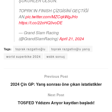
ŞÜKÜRLER OLSUN.
TOPRK’IN FINISH ÇİZGİSİNİ GEÇTİĞİ
AN.
pic.twitter.com/MZCqkWgJHo
https://t.co/22oHQ3voDE
— Grand Slam Racing
(@GrandSlamRacing)
April 21, 2024
Tags:
toprak razgatlıoğlu
toprak razgatlıoğlu yarış
world superbike 2024
wsbk sonuç
Previous Post
2024 Çin GP: Yarış sonrası öne çıkan istatistikler
Next Post
TOSFED Yıldızını Arıyor kayıtları başladı!