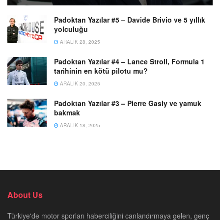
Padoktan Yazılar #5 – Davide Brivio ve 5 yıllık
yolculuğu
ARALIK 28, 2025
Padoktan Yazılar #4 – Lance Stroll, Formula 1
tarihinin en kötü pilotu mu?
ARALIK 20, 2025
Padoktan Yazılar #3 – Pierre Gasly ve yamuk
bakmak
ARALIK 18, 2025
About Us
Türkiye'de motor sporları haberciliğini canlandırmaya gelen, genç