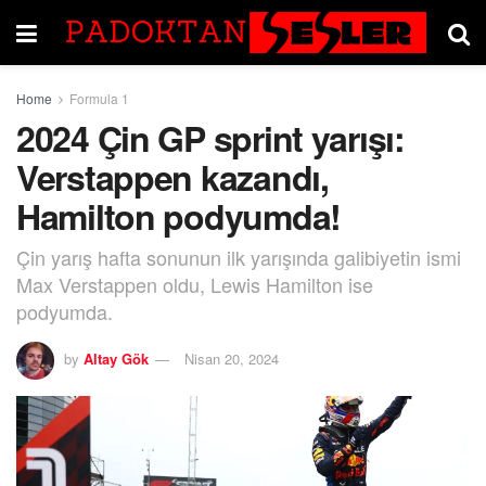
Home
Formula 1
2024 Çin GP sprint yarışı:
Verstappen kazandı,
Hamilton podyumda!
Çin yarış hafta sonunun ilk yarışında galibiyetin ismi
Max Verstappen oldu, Lewis Hamilton ise
podyumda.
by
Altay Gök
Nisan 20, 2024