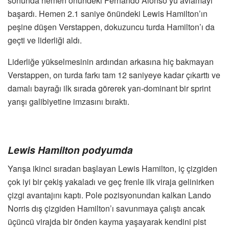
sonunda hemen önündeki Fernando Alonso’yu avlamayı
başardı. Hemen 2.1 saniye önündeki Lewis Hamilton’ın
peşine düşen Verstappen, dokuzuncu turda Hamilton’ı da
geçti ve liderliği aldı.
Liderliğe yükselmesinin ardından arkasına hiç bakmayan
Verstappen, on turda farkı tam 12 saniyeye kadar çıkarttı ve
damalı bayrağı ilk sırada görerek yarı-dominant bir sprint
yarışı galibiyetine imzasını bıraktı.
Lewis Hamilton podyumda
Yarışa ikinci sıradan başlayan Lewis Hamilton, iç çizgiden
çok iyi bir çekiş yakaladı ve geç frenle ilk viraja gelinirken
çizgi avantajını kaptı. Pole pozisyonundan kalkan Lando
Norris dış çizgiden Hamilton’ı savunmaya çalıştı ancak
üçüncü virajda bir önden kayma yaşayarak kendini pist