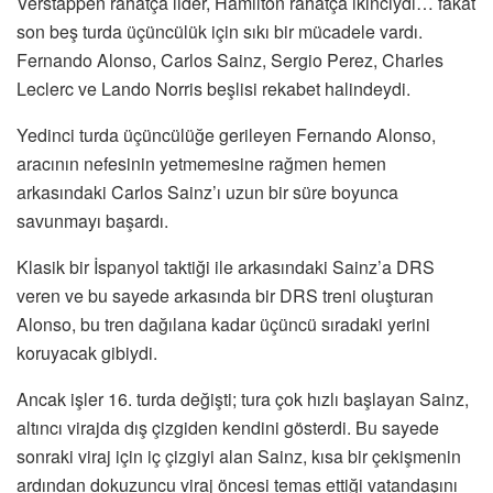
Verstappen rahatça lider, Hamilton rahatça ikinciydi… fakat
son beş turda üçüncülük için sıkı bir mücadele vardı.
Fernando Alonso, Carlos Sainz, Sergio Perez, Charles
Leclerc ve Lando Norris beşlisi rekabet halindeydi.
Yedinci turda üçüncülüğe gerileyen Fernando Alonso,
aracının nefesinin yetmemesine rağmen hemen
arkasındaki Carlos Sainz’ı uzun bir süre boyunca
savunmayı başardı.
Klasik bir İspanyol taktiği ile arkasındaki Sainz’a DRS
veren ve bu sayede arkasında bir DRS treni oluşturan
Alonso, bu tren dağılana kadar üçüncü sıradaki yerini
koruyacak gibiydi.
Ancak işler 16. turda değişti; tura çok hızlı başlayan Sainz,
altıncı virajda dış çizgiden kendini gösterdi. Bu sayede
sonraki viraj için iç çizgiyi alan Sainz, kısa bir çekişmenin
ardından dokuzuncu viraj öncesi temas ettiği vatandaşını