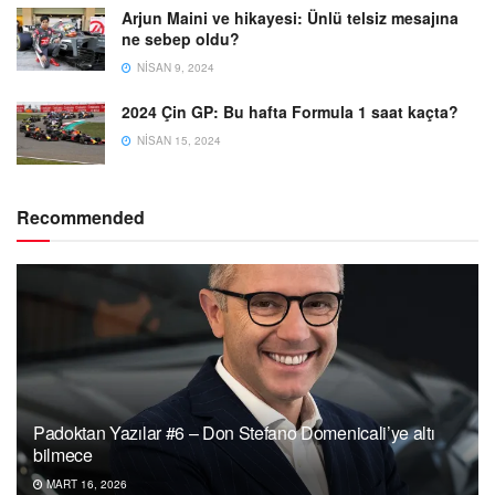
Arjun Maini ve hikayesi: Ünlü telsiz mesajına
ne sebep oldu?
NISAN 9, 2024
2024 Çin GP: Bu hafta Formula 1 saat kaçta?
NISAN 15, 2024
Recommended
Padoktan Yazılar #6 – Don Stefano Domenicali’ye altı
bilmece
MART 16, 2026