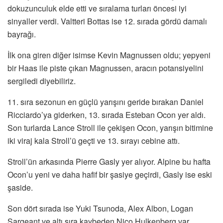
dokuzunculuk elde etti ve sıralama turları öncesi iyi
sinyaller verdi. Valtteri Bottas ise 12. sırada gördü damalı
bayrağı.
İlk ona giren diğer isimse Kevin Magnussen oldu; yepyeni
bir Haas ile piste çıkan Magnussen, aracın potansiyelini
sergiledi diyebiliriz.
11. sıra sezonun en güçlü yarışını geride bırakan Daniel
Ricciardo’ya giderken, 13. sırada Esteban Ocon yer aldı.
Son turlarda Lance Stroll ile çekişen Ocon, yarışın bitimine
iki viraj kala Stroll’ü geçti ve 13. sırayı cebine attı.
Stroll’ün arkasında Pierre Gasly yer alıyor. Alpine bu hafta
Ocon’u yeni ve daha hafif bir şasiye geçirdi, Gasly ise eski
şaside.
Son dört sırada ise Yuki Tsunoda, Alex Albon, Logan
Sargeant ve altı sıra kaybeden Nico Hulkenberg var.