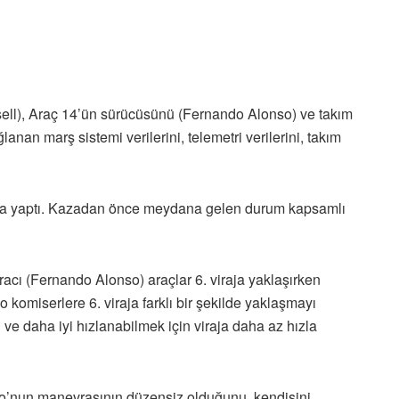
ll), Araç 14’ün sürücüsünü (Fernando Alonso) ve takım
ğlanan marş sistemi verilerini, telemetri verilerini, takım
 kaza yaptı. Kazadan önce meydana gelen durum kapsamlı
acı (Fernando Alonso) araçlar 6. viraja yaklaşırken
 komiserlere 6. viraja farklı bir şekilde yaklaşmayı
 ve daha iyi hızlanabilmek için viraja daha az hızla
so’nun manevrasının düzensiz olduğunu, kendisini