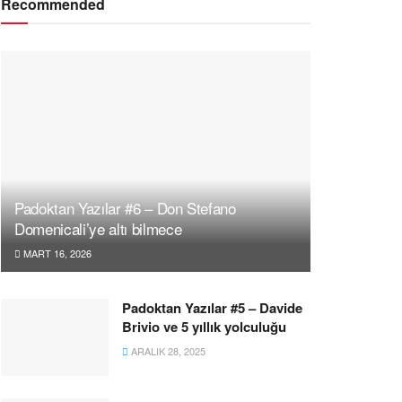
Recommended
Padoktan Yazılar #6 – Don Stefano
Domenicali’ye altı bilmece
MART 16, 2026
Padoktan Yazılar #5 – Davide
Brivio ve 5 yıllık yolculuğu
ARALIK 28, 2025