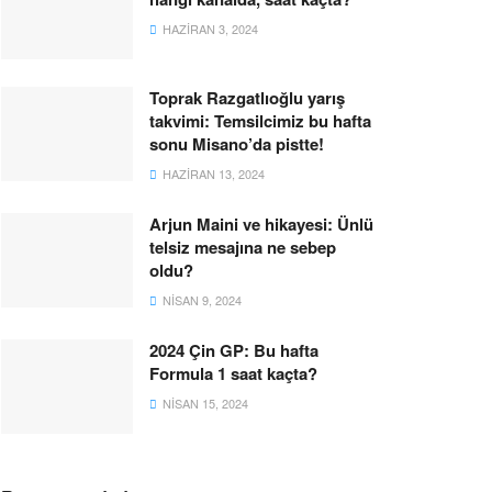
HAZIRAN 3, 2024
Toprak Razgatlıoğlu yarış
takvimi: Temsilcimiz bu hafta
sonu Misano’da pistte!
HAZIRAN 13, 2024
Arjun Maini ve hikayesi: Ünlü
telsiz mesajına ne sebep
oldu?
NISAN 9, 2024
2024 Çin GP: Bu hafta
Formula 1 saat kaçta?
NISAN 15, 2024