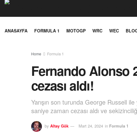
ANASAYFA
FORMULA 1
MOTOGP
WRC
WEC
BLO
Home
Formula 1
Fernando Alonso 
cezası aldı!
Yarışın son turunda George Russell ile
saniye zaman cezası aldı ve sekizinciliğ
by
Altay Gök
Mart 24, 2024
in
Formula 1