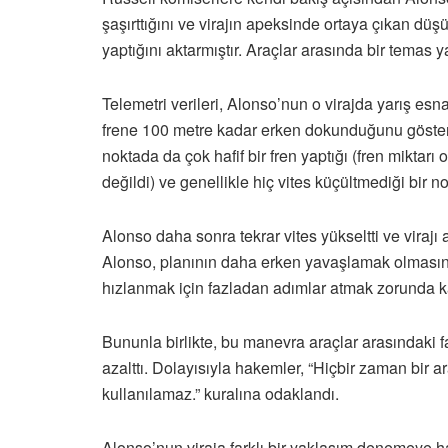
şaşırttığını ve virajın apeksinde ortaya çıkan dü
yaptığını aktarmıştır. Araçlar arasında bir temas 
Telemetri verileri, Alonso’nun o virajda yarış es
frene 100 metre kadar erken dokunduğunu gösteri
noktada da çok hafif bir fren yaptığı (fren miktar
değildi) ve genellikle hiç vites küçültmediği bir n
Alonso daha sonra tekrar vites yükseltti ve virajı
Alonso, planının daha erken yavaşlamak olmasına
hızlanmak için fazladan adımlar atmak zorunda ka
Bununla birlikte, bu manevra araçlar arasındaki f
azalttı. Dolayısıyla hakemler, “Hiçbir zaman bir 
kullanılamaz.” kuralına odaklandı.
Alonso’nun viraja farklı bir yaklaşım denemeye h