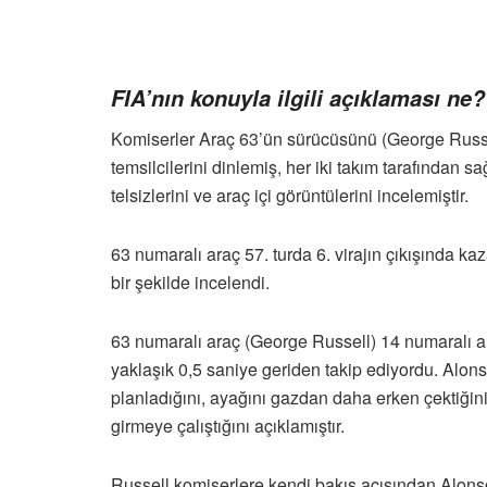
FIA’nın konuyla ilgili açıklaması ne?
Komiserler Araç 63’ün sürücüsünü (George Russe
temsilcilerini dinlemiş, her iki takım tarafından sa
telsizlerini ve araç içi görüntülerini incelemiştir.
63 numaralı araç 57. turda 6. virajın çıkışında
bir şekilde incelendi.
63 numaralı araç (George Russell) 14 numaralı ar
yaklaşık 0,5 saniye geriden takip ediyordu. Alonso
planladığını, ayağını gazdan daha erken çektiğini
girmeye çalıştığını açıklamıştır.
Russell komiserlere kendi bakış açısından Alon