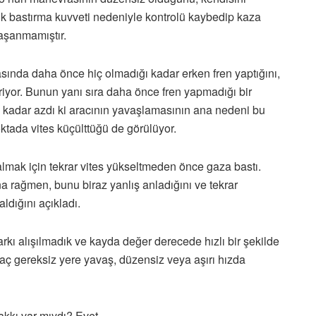
şük bastırma kuvveti nedeniyle kontrolü kaybedip kaza
yaşanmamıştır.
nasında daha önce hiç olmadığı kadar erken fren yaptığını,
yor. Bunun yanı sıra daha önce fren yapmadığı bir
ı o kadar azdı ki aracının yavaşlamasının ana nedeni bu
oktada vites küçülttüğü de görülüyor.
 almak için tekrar vites yükseltmeden önce gaza bastı.
 rağmen, bunu biraz yanlış anladığını ve tekrar
ldığını açıkladı.
arkı alışılmadık ve kayda değer derecede hızlı bir şekilde
araç gereksiz yere yavaş, düzensiz veya aşırı hızda
akkı var mıydı? Evet.