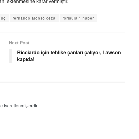
anı eklenmesine karar vermiştir.
nuç
fernando alonso ceza
formula 1 haber
Next Post
Ricciardo için tehlike çanları çalıyor, Lawson
kapıda!
le işaretlenmişlerdir