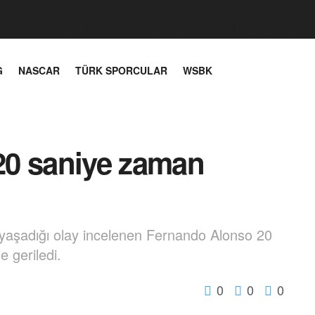
G
NASCAR
TÜRK SPORCULAR
WSBK
20 saniye zaman
 yaşadığı olay incelenen Fernando Alonso 20
e geriledi.
0
0
0