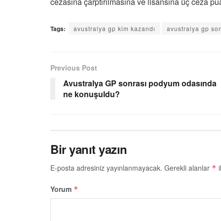
cezasına çarptırılmasına ve lisansına üç ceza pu
Tags:
avustralya gp kim kazandı
avustralya gp so
Previous Post
Avustralya GP sonrası podyum odasında
ne konuşuldu?
Bir yanıt yazın
E-posta adresiniz yayınlanmayacak.
Gerekli alanlar
i
*
Yorum
*