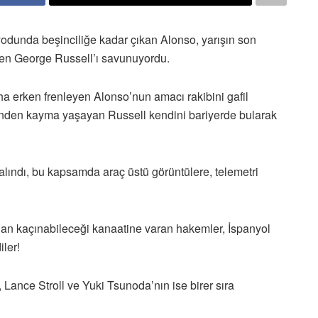
iyodunda beşinciliğe kadar çıkan Alonso, yarışın son
gelen George Russell’ı savunuyordu.
ha erken frenleyen Alonso’nun amacı rakibini gafil
önden kayma yaşayan Russell kendini bariyerde bularak
alındı, bu kapsamda araç üstü görüntülere, telemetri
an kaçınabileceği kanaatine varan hakemler, İspanyol
iler!
Lance Stroll ve Yuki Tsunoda’nın ise birer sıra