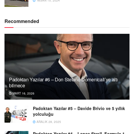
NISAN 15, 2024
Recommended
Padoktan Yazılar #6 – Don Stefano Domenicali’ye altı
bilmece
MART 16, 2026
Padoktan Yazılar #5 – Davide Brivio ve 5 yıllık
yolculuğu
ARALIK 28, 2025
Padoktan Yazılar #4 – Lance Stroll, Formula 1