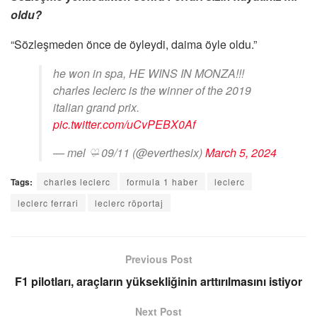
oldu?
“Sözleşmeden önce de öyleydi, daima öyle oldu.”
he won in spa, HE WINS IN MONZA!!!
charles leclerc is the winner of the 2019
italian grand prix.
pic.twitter.com/uCvPEBX0Af
— mel ♡̶ 09/11 (@everthesix)
March 5, 2024
Tags:
charles leclerc
formula 1 haber
leclerc
leclerc ferrari
leclerc röportaj
Previous Post
F1 pilotları, araçların yüksekliğinin arttırılmasını istiyor
Next Post