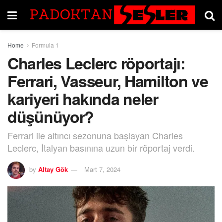
Home
Formula 1
Charles Leclerc röportajı:
Ferrari, Vasseur, Hamilton ve
kariyeri hakında neler
düşünüyor?
Ferrari ile altıncı sezonuna başlayan Charles
Leclerc, İtalyan basınına uzun bir röportaj verdi.
by
Altay Gök
Mart 7, 2024