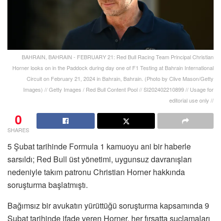
BAHRAIN, BAHRAIN - FEBRUARY 21: Red Bull Racing Team Principal Christian
Horner looks on in the Paddock during day one of F1 Testing at Bahrain International
Circuit on February 21, 2024 in Bahrain, Bahrain. (Photo by Clive Mason/Getty
Images) // Getty Images / Red Bull Content Pool // SI202402210899 // Usage for
editorial use only //
0
SHARES
5 Şubat tarihinde Formula 1 kamuoyu ani bir haberle
sarsıldı; Red Bull üst yönetimi, uygunsuz davranışları
nedeniyle takım patronu Christian Horner hakkında
soruşturma başlatmıştı.
Bağımsız bir avukatın yürüttüğü soruşturma kapsamında 9
Şubat tarihinde ifade veren Horner, her fırsatta suçlamaları