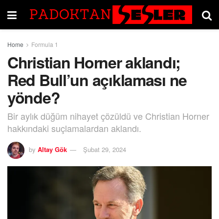
Home
Formula 1
Christian Horner aklandı;
Red Bull’un açıklaması ne
yönde?
Bir aylık düğüm nihayet çözüldü ve Christian Horner
hakkındaki suçlamalardan aklandı.
by
Altay Gök
Şubat 29, 2024