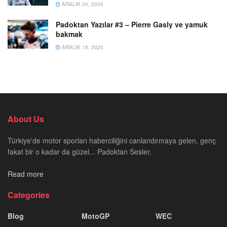
ARALIK 20, 2025
Padoktan Yazılar #3 – Pierre Gasly ve yamuk
bakmak
ARALIK 18, 2025
About Us
Türkiye'de motor sporları haberciliğini canlandırmaya gelen, genç
fakat bir o kadar da güzel... Padoktan Sesler.
Read more
Categories
Blog
MotoGP
WEC