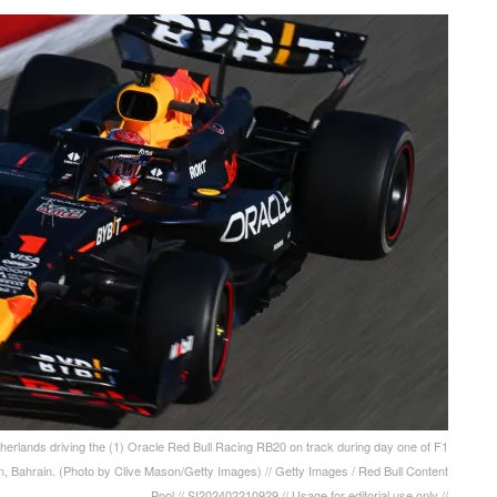
ands driving the (1) Oracle Red Bull Racing RB20 on track during day one of F1
ain, Bahrain. (Photo by Clive Mason/Getty Images) // Getty Images / Red Bull Content
Pool // SI202402210929 // Usage for editorial use only //