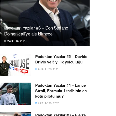
Padoktan Yazılar #6 – Don Stefano
Domenicali’ye altı bilmece
MART 16, 2026
Padoktan Yazılar #5 – Davide
Brivio ve 5 yıllık yolculuğu
ARALIK 28, 2025
Padoktan Yazılar #4 – Lance
Stroll, Formula 1 tarihinin en
kötü pilotu mu?
ARALIK 20, 2025
Padoktan Yazılar #3 – Pierre