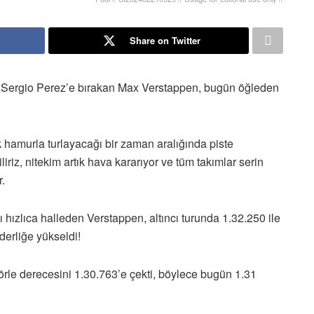
Share on Twitter
ini Sergio Perez’e bırakan Max Verstappen, bugün öğleden
hamurla turlayacağı bir zaman aralığında piste
iliriz, nitekim artık hava kararıyor ve tüm takımlar serin
.
ı hızlıca halleden Verstappen, altıncı turunda 1.32.250 ile
derliğe yükseldi!
örle derecesini 1.30.763’e çekti, böylece bugün 1.31