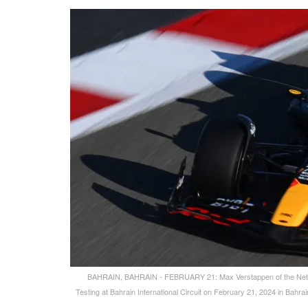
BAHRAIN, BAHRAIN - FEBRUARY 21: Max Verstappen of the Netherl
Testing at Bahrain International Circuit on February 21, 2024 in Bahr