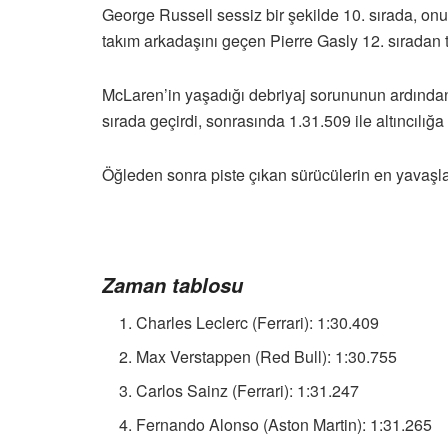
George Russell sessiz bir şekilde 10. sırada, on
takım arkadaşını geçen Pierre Gasly 12. sıradan 
McLaren’in yaşadığı debriyaj sorununun ardından 
sırada geçirdi, sonrasında 1.31.509 ile altıncılığ
Öğleden sonra piste çıkan sürücülerin en yavaşl
Zaman tablosu
Charles Leclerc (Ferrari): 1:30.409
Max Verstappen (Red Bull): 1:30.755
Carlos Sainz (Ferrari): 1:31.247
Fernando Alonso (Aston Martin): 1:31.265