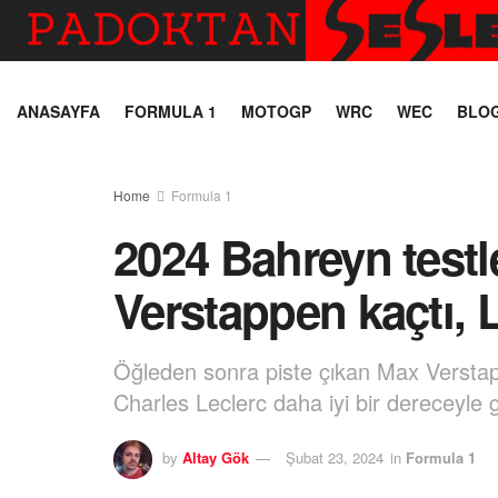
ANASAYFA
FORMULA 1
MOTOGP
WRC
WEC
BLO
Home
Formula 1
2024 Bahreyn testle
Verstappen kaçtı, 
Öğleden sonra piste çıkan Max Verstappen
Charles Leclerc daha iyi bir dereceyle 
by
Altay Gök
Şubat 23, 2024
in
Formula 1