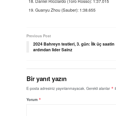
Daniel Ricciardo (Toro Rosso): 1:37.015
Guanyu Zhou (Sauber): 1:38.655
Previous Post
2024 Bahreyn testleri, 3. gün: İlk üç saatin
ardından lider Sainz
Bir yanıt yazın
E-posta adresiniz yayınlanmayacak.
Gerekli alanlar
i
*
Yorum
*