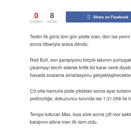
0
8
Share on Facebook
SHARES
VIEWS
Testin ilk günü tüm gün pistte olan, dün ise yer
sonra itibariyle araca döndü.
Red Bull, son şampiyonu birçok takımın yumuşak 
çıkarmayı tercih ederek kritik bir karar verdi diyeb
havada sıralama simülasyonu gerçekleştirecekler
C3 orta hamurla piste çıktıktan sonra ayar turların
yedinciliğe, dokuzuncu turunda ise 1.31.058 ile li
Tempo tutturan Max, kısa süre sonra çift mor sekt
barajının altına inen ilk isim oldu.