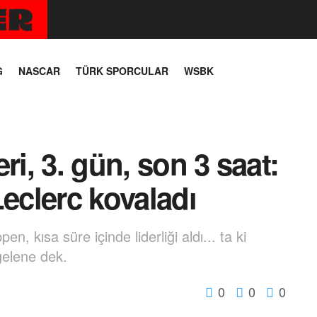
G
NASCAR
TÜRK SPORCULAR
WSBK
ri, 3. gün, son 3 saat:
Leclerc kovaladı
, kısa süre içinde liderliği aldı... ta ki
gelene dek.
0
0
0