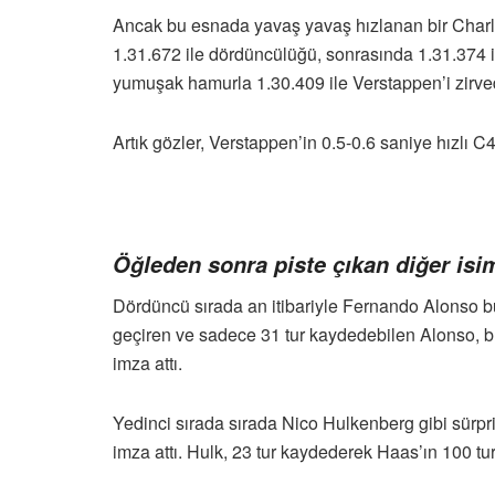
Ancak bu esnada yavaş yavaş hızlanan bir Charles 
1.31.672 ile dördüncülüğü, sonrasında 1.31.374 
yumuşak hamurla 1.30.409 ile Verstappen’i zirve
Artık gözler, Verstappen’in 0.5-0.6 saniye hızlı 
Öğleden sonra piste çıkan diğer isi
Dördüncü sırada an itibariyle Fernando Alonso bu
geçiren ve sadece 31 tur kaydedebilen Alonso, bu 
imza attı.
Yedinci sırada sırada Nico Hulkenberg gibi sürpriz
imza attı. Hulk, 23 tur kaydederek Haas’ın 100 t