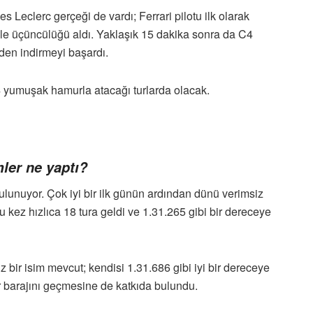
Leclerc gerçeği de vardı; Ferrari pilotu ilk olarak
ile üçüncülüğü aldı. Yaklaşık 15 dakika sonra da C4
den indirmeyi başardı.
C4 yumuşak hamurla atacağı turlarda olacak.
mler ne yaptı?
lunuyor. Çok iyi bir ilk günün ardından dünü verimsiz
kez hızlıca 18 tura geldi ve 1.31.265 gibi bir dereceye
 bir isim mevcut; kendisi 1.31.686 gibi iyi bir dereceye
ur barajını geçmesine de katkıda bulundu.