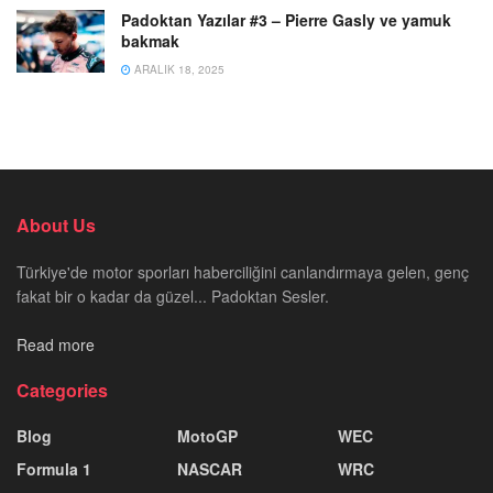
Padoktan Yazılar #3 – Pierre Gasly ve yamuk
bakmak
ARALIK 18, 2025
About Us
Türkiye'de motor sporları haberciliğini canlandırmaya gelen, genç
fakat bir o kadar da güzel... Padoktan Sesler.
Read more
Categories
Blog
MotoGP
WEC
Formula 1
NASCAR
WRC