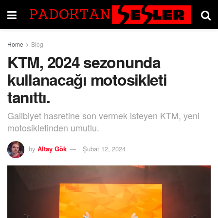
Home
Blog
KTM, 2024 sezonunda
kullanacağı motosikleti
tanıttı.
Galibiyet hasretine son vermek isteyen KTM, yeni
motosikletinden umutlu.
by
Altay Gök
Şubat 12, 2024