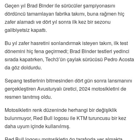
Geçen yıl Brad Binder ile sürücüler şampiyonasını
dördüncü tamamlayan fabrika takımı, buna rağmen hiç
zafer alamadı ve dört yıl sonra ilk kez bir sezonu
galibiyetsiz kapattı.
Bu yıl zafer hasretini sonlandırmak isteyen takım, ilk test
dönemini hiç fena geçirmedi; Brad Binder testleri yedinci
sırada kapatırken, Tech3’ün çaylak sürücüsü Pedro Acosta
da göz doldurdu.
Sepang testlerinin bitmesinden dört gün sonra lansmanını
gerçekleştiren Avusturyalı üretici, 2024 motosikletini de
resmen tanıtmış oldu.
Motosikletin renk düzeninde herhangi bir değişiklik
bulunmuyor, Red Bull logosu ile KTM turuncusu bir kez
daha uyum içinde kullanılmış.
Red Bull logosu motosikletin ön tarafında yer almakta,