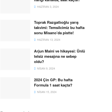
HAZIRAN 3, 2024
Toprak Razgatlıoğlu yarış
takvimi: Temsilcimiz bu hafta
sonu Misano’da pistte!
HAZIRAN 13, 2024
Arjun Maini ve hikayesi: Ünlü
telsiz mesajına ne sebep
oldu?
NISAN 9, 2024
2024 Çin GP: Bu hafta
Formula 1 saat kaçta?
NISAN 15, 2024