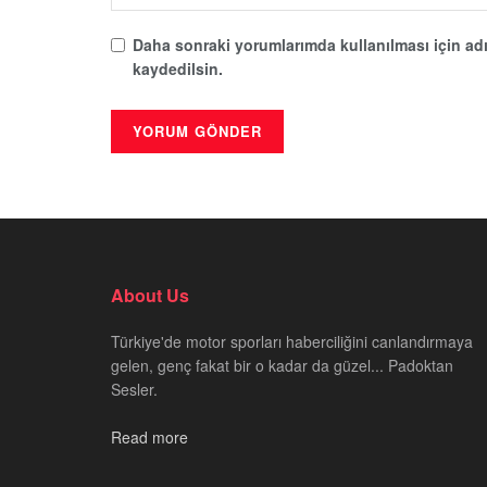
Daha sonraki yorumlarımda kullanılması için adı
kaydedilsin.
About Us
Türkiye'de motor sporları haberciliğini canlandırmaya
gelen, genç fakat bir o kadar da güzel... Padoktan
Sesler.
Read more