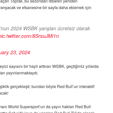
 açan Toprak, bu sezondan itibaren yeniden
rışacak ve efsanesine bir sayfa daha eklemek için
’nun 2024 WSBK yarışları ücretsiz olarak
pic.twitter.com/8SrsuJMi1n
uary 23, 2024
eyici sayısını bir hayli arttıran WSBK, geçtiğimiz yıllarda
ndan yayınlanmaktaydı.
şiklik gerçekleşti; bundan böyle Red Bull’un interaktif
acak!
smanı World Supersport’un da yayın hakları Red Bull