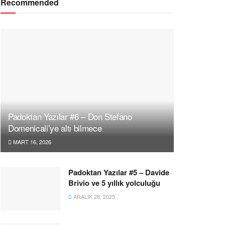
Recommended
Padoktan Yazılar #6 – Don Stefano
Domenicali’ye altı bilmece
MART 16, 2026
Padoktan Yazılar #5 – Davide
Brivio ve 5 yıllık yolculuğu
ARALIK 28, 2025