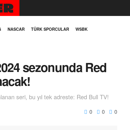
G
NASCAR
TÜRK SPORCULAR
WSBK
 2024 sezonunda Red
nacak!
lanan seri, bu yıl tek adreste: Red Bull TV!
0
0
0