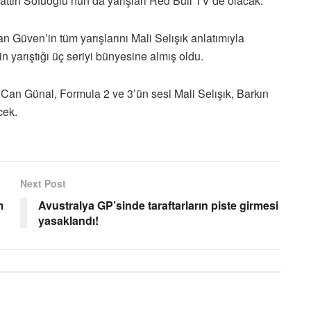
ttin Sofuoğlu’nun da yarışları Red Bull TV’de olacak.
 Güven’in tüm yarışlarını Mali Selışık anlatımıyla
n yarıştığı üç seriyi bünyesine almış oldu.
 Can Günal, Formula 2 ve 3’ün sesi Mali Selışık, Barkın
cek.
Next Post
m
Avustralya GP’sinde taraftarların piste girmesi
yasaklandı!