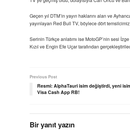
TV’ye geçmiş oldu; dolayısıyla Can Öncü ve Baha
Geçen yıl DTM’in yayın haklarını alan ve Ayhancan
yayınlayan Red Bull TV, böylece dört temsilcimizi
Serinin Türkçe anlatımı ise MotoGP’nin sesi İzge
Kızıl ve Engin Efe Uçar tarafından gerçekleştirile
Previous Post
Resmi: AlphaTauri isim değiştirdi, yeni isi
Visa Cash App RB!
Bir yanıt yazın