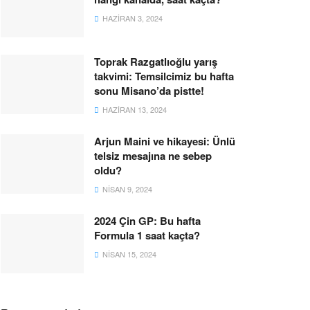
HAZIRAN 3, 2024
Toprak Razgatlıoğlu yarış
takvimi: Temsilcimiz bu hafta
sonu Misano’da pistte!
HAZIRAN 13, 2024
Arjun Maini ve hikayesi: Ünlü
telsiz mesajına ne sebep
oldu?
NISAN 9, 2024
2024 Çin GP: Bu hafta
Formula 1 saat kaçta?
NISAN 15, 2024