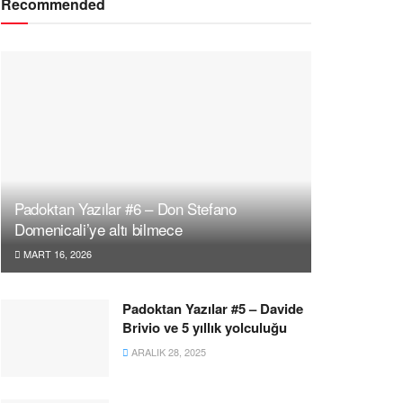
Recommended
Padoktan Yazılar #6 – Don Stefano
Domenicali’ye altı bilmece
MART 16, 2026
Padoktan Yazılar #5 – Davide
Brivio ve 5 yıllık yolculuğu
ARALIK 28, 2025