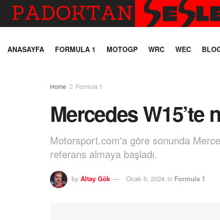
ANASAYFA
FORMULA 1
MOTOGP
WRC
WEC
BLO
Home
Formula 1
Mercedes W15’te ne
Motorsport.com'a göre sonunda Mercede
referans almaya başladı.
by
Altay Gök
Ocak 5, 2024
in
Formula 1