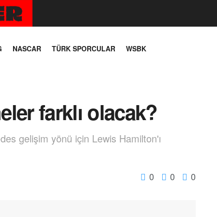
G
NASCAR
TÜRK SPORCULAR
WSBK
ler farklı olacak?
s gelişim yönü için Lewis Hamilton'ı
0
0
0