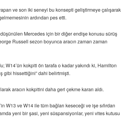
ş yapan ve son iki seneyi bu konsepti geliştirmeye çalışarak
ü gelmemesinin ardından pes etti.
düşünülen Mercedes için bir diğer endişe konusu sürüş
 George Russell sezon boyunca aracın zaman zaman
 W14’ün kokpiti ön tarafa o kadar yakındı ki, Hamilton
gibi hissettiğini” dahi belirtmişti.
arak aracın kokpitini daha geri çekme kararı aldı.
in W13 ve W14 ile tüm bağları keseceği ve işe sıfırdan
mda yeni bir şasi, yeni süspansiyonlar, yeni vites kutusu