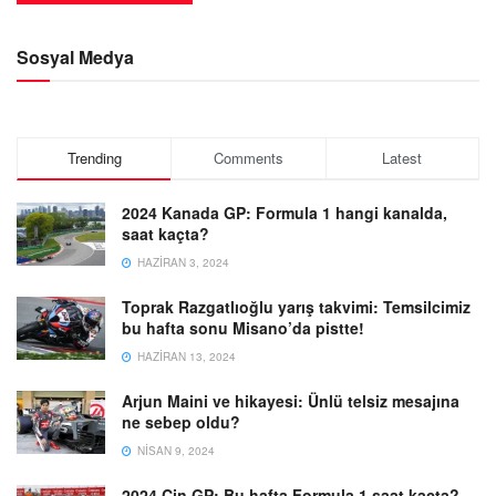
Sosyal Medya
Trending
Comments
Latest
2024 Kanada GP: Formula 1 hangi kanalda,
saat kaçta?
HAZIRAN 3, 2024
Toprak Razgatlıoğlu yarış takvimi: Temsilcimiz
bu hafta sonu Misano’da pistte!
HAZIRAN 13, 2024
Arjun Maini ve hikayesi: Ünlü telsiz mesajına
ne sebep oldu?
NISAN 9, 2024
2024 Çin GP: Bu hafta Formula 1 saat kaçta?