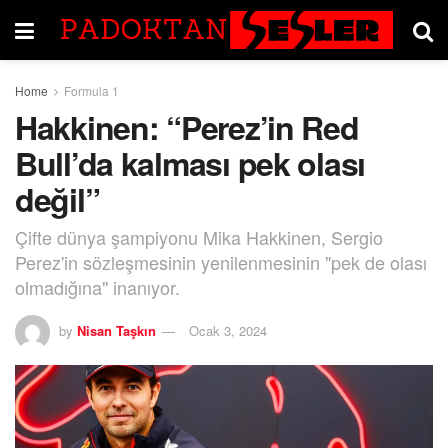
Home
Formula 1
Hakkinen: “Perez’in Red
Bull’da kalması pek olası
değil”
Çifte dünya şampiyonu Mika Hakkinen, Sergio
Perez'in sözleşmesinin yenilenmesinin "pek de olası
olmadığına" inanıyor.
by
Nisan Taşkın
Ocak 3, 2024