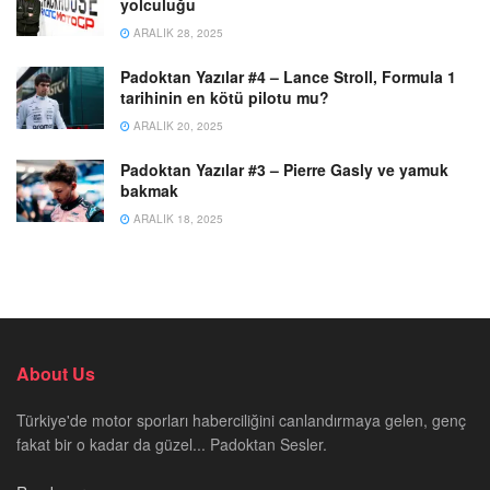
yolculuğu
ARALIK 28, 2025
Padoktan Yazılar #4 – Lance Stroll, Formula 1
tarihinin en kötü pilotu mu?
ARALIK 20, 2025
Padoktan Yazılar #3 – Pierre Gasly ve yamuk
bakmak
ARALIK 18, 2025
About Us
Türkiye'de motor sporları haberciliğini canlandırmaya gelen, genç
fakat bir o kadar da güzel... Padoktan Sesler.