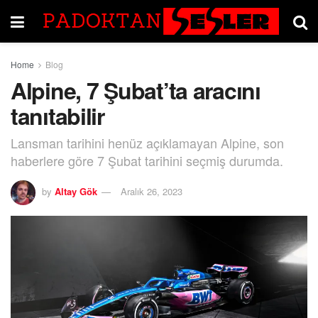
Home
Blog
Alpine, 7 Şubat’ta aracını
tanıtabilir
Lansman tarihini henüz açıklamayan Alpine, son
haberlere göre 7 Şubat tarihini seçmiş durumda.
by
Altay Gök
Aralık 26, 2023