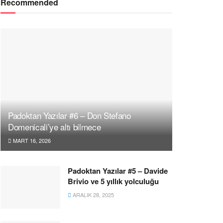
Recommended
Padoktan Yazılar #6 – Don Stefano
Domenicali’ye altı bilmece
MART 16, 2026
Padoktan Yazılar #5 – Davide
Brivio ve 5 yıllık yolculuğu
ARALIK 28, 2025