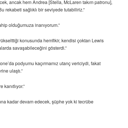
lecek, ancak hem Andrea [Stella, McLaren takım patronu],
 rekabeti sağlıklı bir seviyede tutabiliriz.”
sahip olduğumuza inanıyorum.”
yükselttiği konusunda hemfikir, kendisi çoktan Lewis
larda savaşabileceğini gösterdi.”
one’da podyumu kaçırmamız utanç vericiydi, fakat
ine ulaştı.”
 kanıtlıyor.”
una kadar devam edecek, şüphe yok ki tecrübe