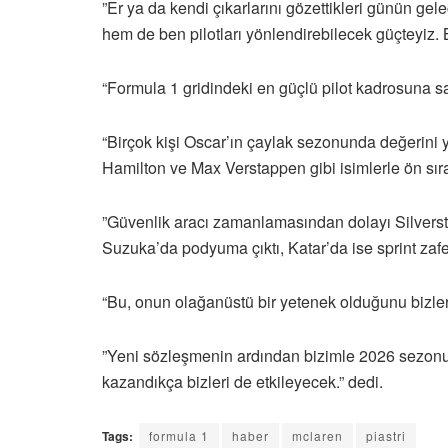
”Er ya da kendi çıkarlarını gözettikleri günün ge
hem de ben pilotları yönlendirebilecek güçteyiz. Bu
“Formula 1 gridindeki en güçlü pilot kadrosuna 
“Birçok kişi Oscar’ın çaylak sezonunda değerini 
Hamilton ve Max Verstappen gibi isimlerle ön sıra
”Güvenlik aracı zamanlamasından dolayı Silverst
Suzuka’da podyuma çıktı, Katar’da ise sprint zafer
“Bu, onun olağanüstü bir yetenek olduğunu bizlere
”Yeni sözleşmenin ardından bizimle 2026 sezon
kazandıkça bizleri de etkileyecek.” dedi.
Tags:
formula 1
haber
mclaren
piastri