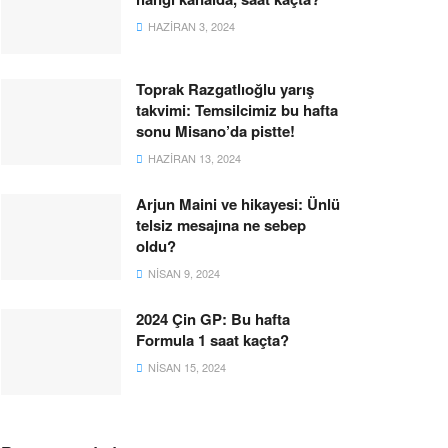
HAZIRAN 3, 2024
Toprak Razgatlıoğlu yarış
takvimi: Temsilcimiz bu hafta
sonu Misano’da pistte!
HAZIRAN 13, 2024
Arjun Maini ve hikayesi: Ünlü
telsiz mesajına ne sebep
oldu?
NISAN 9, 2024
2024 Çin GP: Bu hafta
Formula 1 saat kaçta?
NISAN 15, 2024