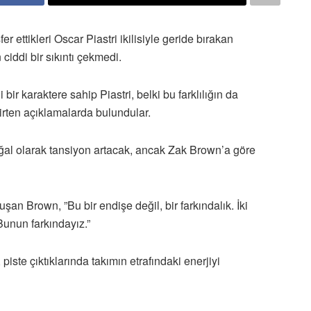
ettikleri Oscar Piastri ikilisiyle geride bırakan
ciddi bir sıkıntı çekmedi.
bir karaktere sahip Piastri, belki bu farklılığın da
elirten açıklamalarda bulundular.
al olarak tansiyon artacak, ancak Zak Brown’a göre
an Brown, ”Bu bir endişe değil, bir farkındalık. İki
Bunun farkındayız.”
piste çıktıklarında takımın etrafındaki enerjiyi