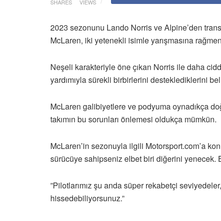
SHARES
VIEWS
2023 sezonunu Lando Norris ve Alpine’den transfer 
McLaren, iki yetenekli isimle yarışmasına rağmen 
Neşeli karakteriyle öne çıkan Norris ile daha ciddi 
yardımıyla sürekli birbirlerini desteklediklerini b
McLaren galibiyetlere ve podyuma oynadıkça doğ
takımın bu sorunları önlemesi oldukça mümkün.
McLaren’in sezonuyla ilgili Motorsport.com’a konuş
sürücüye sahipseniz elbet biri diğerini yenecek. 
”Pilotlarımız şu anda süper rekabetçi seviyedeler, 
hissedebiliyorsunuz.”