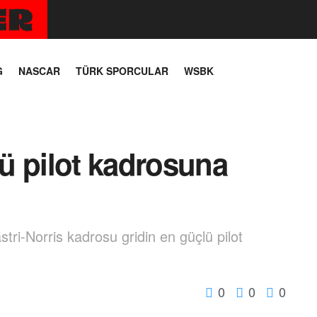
G
NASCAR
TÜRK SPORCULAR
WSBK
ü pilot kadrosuna
i-Norris kadrosu gridin en güçlü pilot
0
0
0