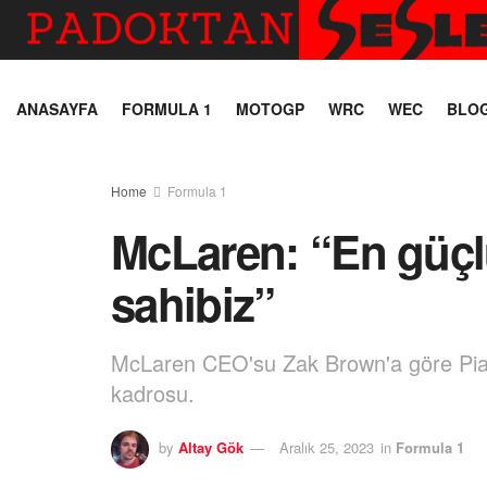
ANASAYFA
FORMULA 1
MOTOGP
WRC
WEC
BLO
Home
Formula 1
McLaren: “En güçl
sahibiz”
McLaren CEO'su Zak Brown'a göre Piastr
kadrosu.
by
Altay Gök
Aralık 25, 2023
in
Formula 1