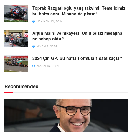
Toprak Razgatlıoğlu yarış takvimi: Temsilcimiz
bu hafta sonu Misano’da pistte!
HAZIRAN 13, 2024
Arjun Maini ve hikayesi: Ünlü telsiz mesajına
ne sebep oldu?
NISAN 9, 2024
2024 Çin GP: Bu hafta Formula 1 saat kaçta?
NISAN 15, 2024
Recommended