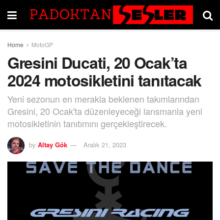
Home
MotoGP
Gresini Ducati, 20 Ocak’ta
2024 motosikletini tanıtacak
Yeni sezonun en merakla beklenen takımlarından
Gresini, 20 Ocak'ta düzenleyeceği lansmanla yeni
motosikletinin tanıtımını gerçekleştirecek.
by
Altay Gök
Aralık 21, 2023