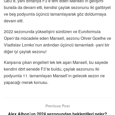
GB3’e, yani Britanya F3’e terfi eden Mansell’ın gelişimi
burada da devam etti, kendisi çaylak sezonunu iki galibiyet
ve beş podyumla üçüncü tamamlayarak göz doldurmaya
devam etti.
2022 sezonunda yükselişini sürdüren ve Euroformula
Open’da mücadele eden Mansell, sezonu Oliver Goethe ve
Vladislav Lomko’nun ardından üçüncü tamamladı -yani bir
diğer iyi çaylak sezonu!
Karşısına çıkan engelleri tek tek aşan Mansell, bu sayede
kendini dört senede F3’te buldu, çaylak sezonunu iki
podyumla 11. tamamlayan Mansell’ın gelecek sezon ne
yapacağı merak konusu.
Previous Post
Alex Albon’un 2024 sezonundan beklentileri neler?