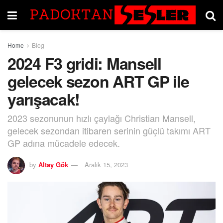
Home
Blog
2024 F3 gridi: Mansell
gelecek sezon ART GP ile
yarışacak!
2023 sezonunun hızlı çaylağı Christian Mansell,
gelecek sezondan itibaren serinin güçlü takımı ART
GP adına mücadele edecek.
by
Altay Gök
Aralık 15, 2023