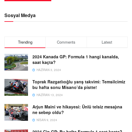
Sosyal Medya
Trending
Comments
Latest
2024 Kanada GP: Formula 1 hangi kanalda,
saat kaçta?
HAZIRAN 3, 2024
Toprak Razgatlıoğlu yarış takvimi: Temsilcimiz
bu hafta sonu Misano’da pistte!
HAZIRAN 13, 2024
Arjun Maini ve hikayesi: Ünlü telsiz mesajına
ne sebep oldu?
NISAN 9, 2024
2024 Çin GP: Bu hafta Formula 1 saat kaçta?