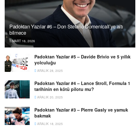
Padoktan Yazılar #6 – Don Stefano Domenicali’ye altı
bilmece
MART 16, 2026
Padoktan Yazılar #5 – Davide Brivio ve 5 yıllık
yolculuğu
ARALIK 28, 2025
Padoktan Yazılar #4 – Lance Stroll, Formula 1
tarihinin en kötü pilotu mu?
ARALIK 20, 2025
Padoktan Yazılar #3 – Pierre Gasly ve yamuk
bakmak
ARALIK 18, 2025