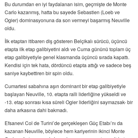
Bu durumdan en iyi faydalanan isim, geçmişte de Monte
Carlo kazanmış, hatta bu sayede Sebastien (Loeb ve
Ogier) dominasyonuna da son vermeyi başarmış Neuville
oldu.
İlk etaptan itibaren diş gösteren Belçikalı sürücü, üçüncü
etapta ilk etap galibiyetini aldı ve Cuma gününü toplam üç
etap galibiyetiyle genel klasmanda üçüncü sırada kapattı.
Kendisi için tek hata, dördüncü etapta attığı ve sadece beş
saniye kaybettiren bir spin oldu.
Cumartesi sabahına aşırı dominant bir etap galibiyetiyle
başlayan Neuville, 10. etapta ralli liderliğine yükseldi ve
-13. etap sonrası kısa süreli Ogier liderliğini saymazsak- bir
daha arkasına dahi bakmadı.
Efsanevi Col de Turini’de gerçekleşen Güç Etabı’nı da
kazanan Neuville, böylece hem kariyerinin ikinci Monte