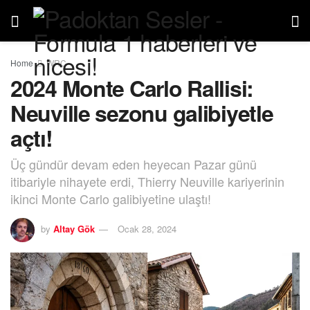
Home
WRC
2024 Monte Carlo Rallisi:
Neuville sezonu galibiyetle
açtı!
Üç gündür devam eden heyecan Pazar günü
itibariyle nihayete erdi, Thierry Neuville kariyerinin
ikinci Monte Carlo galibiyetine ulaştı!
by
Altay Gök
Ocak 28, 2024