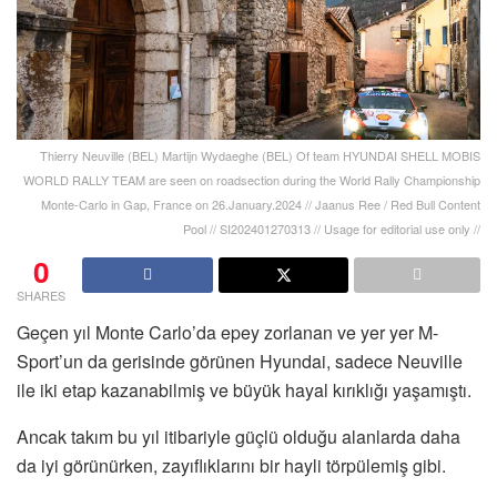
Thierry Neuville (BEL) Martijn Wydaeghe (BEL) Of team HYUNDAI SHELL MOBIS
WORLD RALLY TEAM are seen on roadsection during the World Rally Championship
Monte-Carlo in Gap, France on 26.January.2024 // Jaanus Ree / Red Bull Content
Pool // SI202401270313 // Usage for editorial use only //
0
SHARES
Geçen yıl Monte Carlo’da epey zorlanan ve yer yer M-
Sport’un da gerisinde görünen Hyundai, sadece Neuville
ile iki etap kazanabilmiş ve büyük hayal kırıklığı yaşamıştı.
Ancak takım bu yıl itibariyle güçlü olduğu alanlarda daha
da iyi görünürken, zayıflıklarını bir hayli törpülemiş gibi.