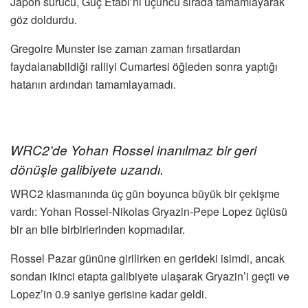
Japon sürücü, Güç Etabı’nı üçüncü sırada tamamlayarak
göz doldurdu.
Gregoire Munster ise zaman zaman fırsatlardan
faydalanabildiği ralliyi Cumartesi öğleden sonra yaptığı
hatanın ardından tamamlayamadı.
WRC2’de Yohan Rossel inanılmaz bir geri
dönüşle galibiyete uzandı.
WRC2 klasmanında üç gün boyunca büyük bir çekişme
vardı: Yohan Rossel-Nikolas Gryazin-Pepe Lopez üçlüsü
bir an bile birbirlerinden kopmadılar.
Rossel Pazar gününe girilirken en gerideki isimdi, ancak
sondan ikinci etapta galibiyete ulaşarak Gryazin’i geçti ve
Lopez’in 0.9 saniye gerisine kadar geldi.