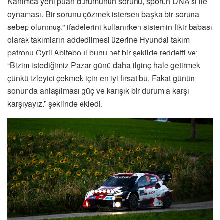
Kanımca yeni puan durumunun sorunu, sporun DNA’sı ile
oynaması. Bir sorunu çözmek istersen başka bir soruna
sebep olunmuş.” ifadelerini kullanırken sistemin fikir babası
olarak takımların addedilmesi üzerine Hyundai takım
patronu Cyril Abiteboul bunu net bir şekilde reddetti ve;
“Bizim istediğimiz Pazar günü daha ilginç hale getirmek
çünkü izleyici çekmek için en iyi fırsat bu. Fakat günün
sonunda anlaşılması güç ve karışık bir durumla karşı
karşıyayız.” şeklinde ekledi.