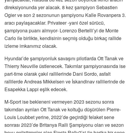
direksiyonunda yer alacak. 8 kez şampiyon Sebastien
Ogier ve son 2 sezonunun şampiyonu Kalle Rovanpera 3.
aracı paylaşacaklar. Privateer -yani özel sürücü,
şampiyona puanı almıyor- Lorenzo Bertelli’yi de Monte
Carlo ile birlikte, kendisinin seçmiş olduğu birkaç rallide
izleme imkanımız olacak.
Hyundai’de şampiyonluk savaşını pilotlarda Ott Tanak ve
Thierry Neuville üstlenecek. Takımlar şampiyonasında ise
part-time olarak çakıl rallilerinde Dani Sordo, asfalt
rallilerde Andreas Mikkelsen ve İskandinav rallilerinde de
Esapekka Lappi eşlik edecek.
M-Sport ise bekleneni vermeyen 2023 sezonu sonra
takımdan ayrılan Ott Tanak ve koltuğu düşürülen Pierre-
Louis Loubbet yerine, 2022’de geçirdiği felaket sene
sonrası 2023’de Britanya Ralli Şampiyonu olan ve sezon
boyu geliştirmeler alan Fiesta Rally2’si ile harika bir sene