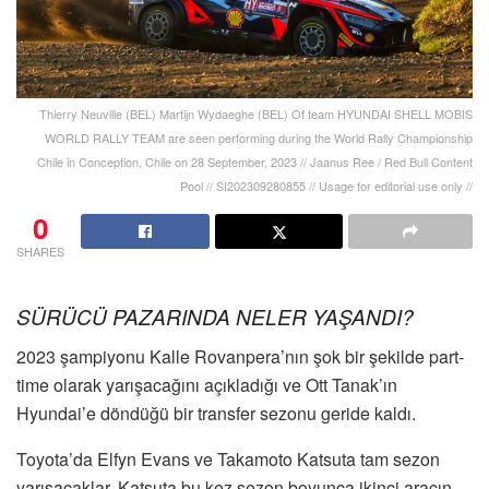
Thierry Neuville (BEL) Martijn Wydaeghe (BEL) Of team HYUNDAI SHELL MOBIS
WORLD RALLY TEAM are seen performing during the World Rally Championship
Chile in Conception, Chile on 28 September, 2023 // Jaanus Ree / Red Bull Content
Pool // SI202309280855 // Usage for editorial use only //
0
SHARES
SÜRÜCÜ PAZARINDA NELER YAŞANDI?
2023 şampiyonu Kalle Rovanpera’nın şok bir şekilde part-
time olarak yarışacağını açıkladığı ve Ott Tanak’ın
Hyundai’e döndüğü bir transfer sezonu geride kaldı.
Toyota’da Elfyn Evans ve Takamoto Katsuta tam sezon
yarışacaklar, Katsuta bu kez sezon boyunca ikinci aracın