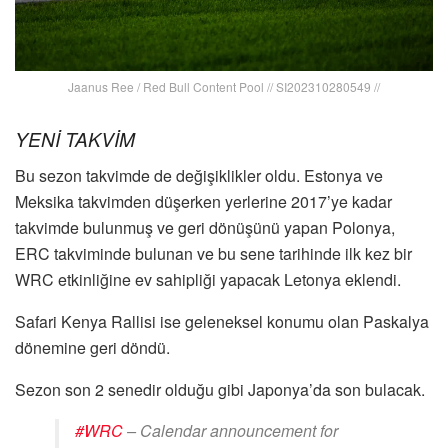
Jaanus Ree / Red Bull Content Pool // SI202310280549 //
YENİ TAKVİM
Bu sezon takvimde de değişiklikler oldu. Estonya ve
Meksika takvimden düşerken yerlerine 2017’ye kadar
takvimde bulunmuş ve geri dönüşünü yapan Polonya,
ERC takviminde bulunan ve bu sene tarihinde ilk kez bir
WRC etkinliğine ev sahipliği yapacak Letonya eklendi.
Safari Kenya Rallisi ise geleneksel konumu olan Paskalya
dönemine geri döndü.
Sezon son 2 senedir olduğu gibi Japonya’da son bulacak.
#WRC
– Calendar announcement for