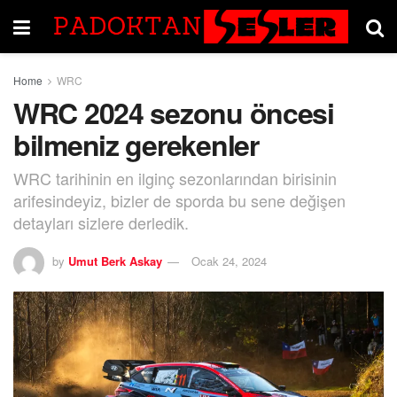
Home
WRC
WRC 2024 sezonu öncesi
bilmeniz gerekenler
WRC tarihinin en ilginç sezonlarından birisinin
arifesindeyiz, bizler de sporda bu sene değişen
detayları sizlere derledik.
by
Umut Berk Askay
Ocak 24, 2024