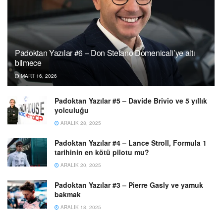
Padoktan Yazılar #6 – Don Stefano Domenicali’ye altı
bilmece
MART 16, 2026
Padoktan Yazılar #5 – Davide Brivio ve 5 yıllık
yolculuğu
ARALIK 28, 2025
Padoktan Yazılar #4 – Lance Stroll, Formula 1
tarihinin en kötü pilotu mu?
ARALIK 20, 2025
Padoktan Yazılar #3 – Pierre Gasly ve yamuk
bakmak
ARALIK 18, 2025