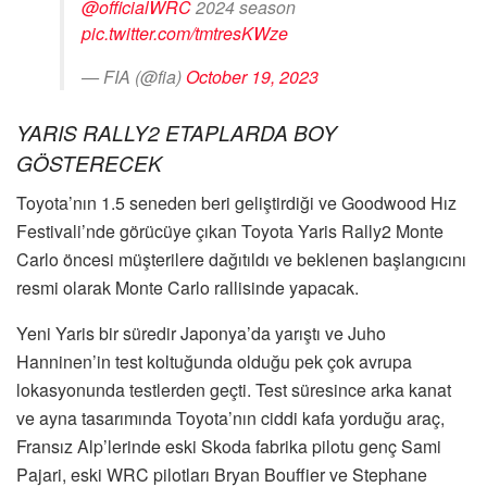
@officialWRC
2024 season
pic.twitter.com/tmtresKWze
— FIA (@fia)
October 19, 2023
YARIS RALLY2 ETAPLARDA BOY
GÖSTERECEK
Toyota’nın 1.5 seneden beri geliştirdiği ve Goodwood Hız
Festivali’nde görücüye çıkan Toyota Yaris Rally2 Monte
Carlo öncesi müşterilere dağıtıldı ve beklenen başlangıcını
resmi olarak Monte Carlo rallisinde yapacak.
Yeni Yaris bir süredir Japonya’da yarıştı ve Juho
Hanninen’in test koltuğunda olduğu pek çok avrupa
lokasyonunda testlerden geçti. Test süresince arka kanat
ve ayna tasarımında Toyota’nın ciddi kafa yorduğu araç,
Fransız Alp’lerinde eski Skoda fabrika pilotu genç Sami
Pajari, eski WRC pilotları Bryan Bouffier ve Stephane