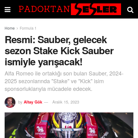
Home
Formula 1
Resmi: Sauber, gelecek
sezon Stake Kick Sauber
ismiyle yarışacak!
Alfa Romeo ile ortaklığı son bulan Sauber, 2024-
2025 sezonlarında "Stake" ve "Kick" isim
sponsorluklarıyla mücadele edecek.
by
Altay Gök
Aralık 15, 2023