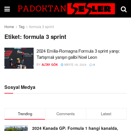
Home
Tag
formula 3 sprint
Etiket:
formula 3 sprint
2024 Emilia-Romagna Formula 3 sprint yarışı:
Tartışmalı yarışın galibi Noel Leon
BY
ALTAY GÖK
MAYIS 18, 2024
0
Sosyal Medya
Trending
Comments
Latest
2024 Kanada GP: Formula 1 hangi kanalda,