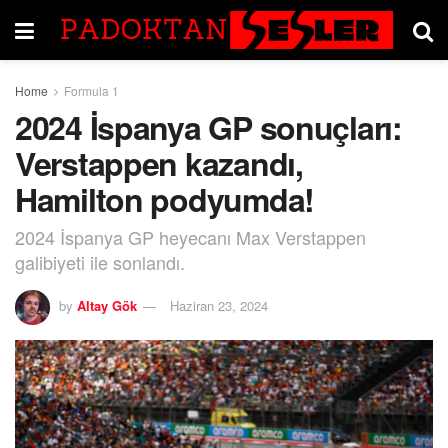
Home
Formula 1
2024 İspanya GP sonuçları:
Verstappen kazandı,
Hamilton podyumda!
2024 İspanya GP heyecanı Max Verstappen
galibiyeti ile sonlandı.
by
Altay Gök
Haziran 23, 2024