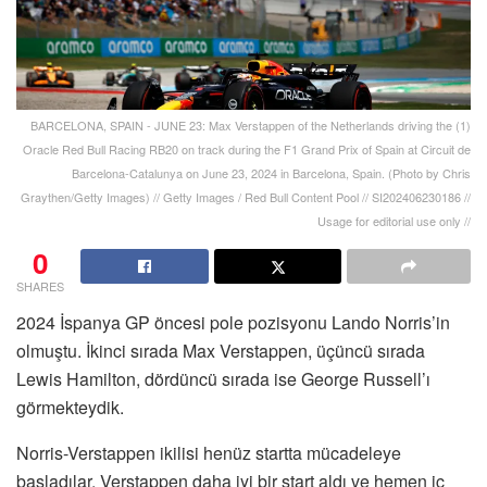
BARCELONA, SPAIN - JUNE 23: Max Verstappen of the Netherlands driving the (1)
Oracle Red Bull Racing RB20 on track during the F1 Grand Prix of Spain at Circuit de
Barcelona-Catalunya on June 23, 2024 in Barcelona, Spain. (Photo by Chris
Graythen/Getty Images) // Getty Images / Red Bull Content Pool // SI202406230186 //
Usage for editorial use only //
0
SHARES
2024 İspanya GP öncesi pole pozisyonu Lando Norris’in
olmuştu. İkinci sırada Max Verstappen, üçüncü sırada
Lewis Hamilton, dördüncü sırada ise George Russell’ı
görmekteydik.
Norris-Verstappen ikilisi henüz startta mücadeleye
başladılar. Verstappen daha iyi bir start aldı ve hemen iç